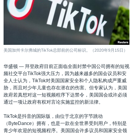
VOA视频
欧洲
科教·文娱·体健
白宫要闻
转
到
VOA今日焦点
非洲
军事
国会报道
检
中文广播
美洲
劳工
美中关系
索
全球议题
环境
美国建国250周年
关注我们
埃博拉疫情
美国加州卡尔弗城的TikTok总部前的公司标识。（2020年9月15日）
美国之音专访
华盛顿 —
拜登政府目前正面临全面封禁中国公司拥有的短视
重要讲话与声明
频社交平台TikTok强大压力，因为越来越多的国会议员和安
台海两岸关系
其他语言网站
全人士认为，TikTok对美国国家安全和个人隐私构成严重威
胁，而且对少年儿童也存在潜在的伤害。但专家认为，美国
南中国海争端
政府若真想对这一短视频程序下达禁令，美国国会或许必须
关注西藏
通过一项让政府有权对言论实施监控的新法律。
关注新疆
TikTok是抖音的国际版，由位于北京的字节跳动
GEN Z 看美国
（ByteDance）拥有，也是一款在全世界受到用户，特别是
青少年欢迎的短视频程序。美国国会许多议员和国家安全领