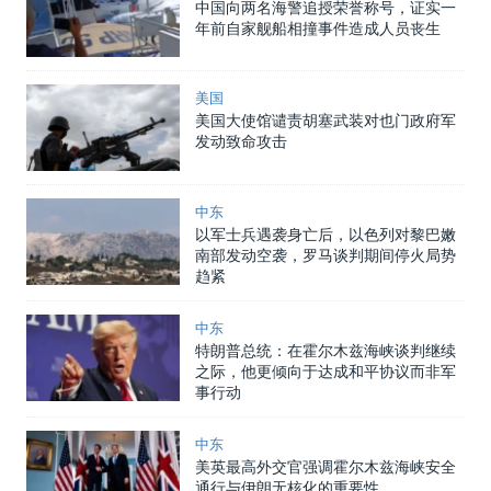
中国向两名海警追授荣誉称号，证实一
年前自家舰船相撞事件造成人员丧生
美国
美国大使馆谴责胡塞武装对也门政府军
发动致命攻击
中东
以军士兵遇袭身亡后，以色列对黎巴嫩
南部发动空袭，罗马谈判期间停火局势
趋紧
中东
特朗普总统：在霍尔木兹海峡谈判继续
之际，他更倾向于达成和平协议而非军
事行动
中东
美英最高外交官强调霍尔木兹海峡安全
通行与伊朗无核化的重要性