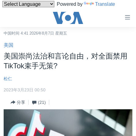
Powered by
Translate
无
障
碍
中国时间 4:41 2026年8月7日 星期五
主页
链
美国
接
美国
美国崇尚法治和言论自由，对全面禁用
跳
中国
TikTok束手无策?
转
台湾
到
松仁
内
港澳
容
2023年3月23日 00:50
国际
跳
分享
(21)
转
分类新闻
最新国际新闻
到
美中关系
印太
经济·金融·贸易
导
航
热点专题
中东
人权·法律·宗教
跳