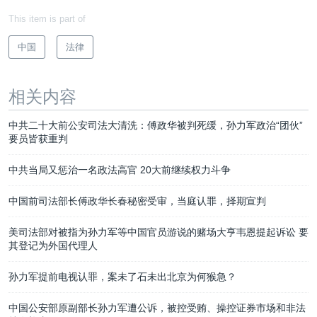
This item is part of
中国
法律
相关内容
中共二十大前公安司法大清洗：傅政华被判死缓，孙力军政治“团伙”
要员皆获重判
中共当局又惩治一名政法高官 20大前继续权力斗争
中国前司法部长傅政华长春秘密受审，当庭认罪，择期宣判
美司法部对被指为孙力军等中国官员游说的赌场大亨韦恩提起诉讼 要
其登记为外国代理人
孙力军提前电视认罪，案未了石未出北京为何猴急？
中国公安部原副部长孙力军遭公诉，被控受贿、操控证券市场和非法