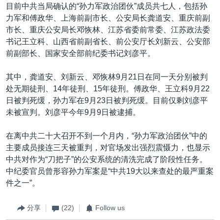
目前中共当局确认的“孙力军政治团伙”成员共七人，包括孙
力军和傅政华、上海前副市长、公安局长龚道安、重庆前副
市长、重庆公安局长邓恢林、江苏省委前常委、江苏政法委
书记王立科、山西省前副省长、前公安厅长刘新云、公安部
前副部长、国家安全部前纪委书记刘彦平。
其中，龚道安、刘新云、邓恢林9月21日在同一天分别被判
处无期徒刑、14年徒刑、15年徒刑。傅政华、王立科9月22
日被判死缓，孙力军在9月23日被判死缓。目前仅剩刘彦平
未被宣判。刘彦平今年9月9日被逮捕。
在离中共二十大召开不到一个月内，“孙力军政治团伙”中的
主要成员接连三天被重判，对官场发出强烈震慑力，也显示
中共对作为“刀把子”的公安系统的清洗完成了阶段性任务。
中纪委官员曾形容孙力军案是“中共19大以来查处的最严重案
件之一”。
分享
(22)
Follow us