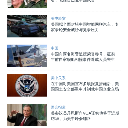
者，包括古巴驻中国武官
美中经贸
美国拟全面封堵中国智能网联汽车，专
家争论安全威胁与竞争压力
中国
中国向两名海警追授荣誉称号，证实一
年前自家舰船相撞事件造成人员丧生
美中关系
在中国对美国宣布多项报复措施后，美
国国土安全部重申其制裁中国企业立场
国会报道
美参议员丹恩斯向VOA证实他将于近期
访华，为美中峰会铺路