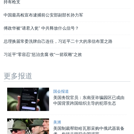
持有枪支
中国最高检宣布逮捕前公安部副部长孙力军
傅政华被“请君入瓮” 中共释放什么信号？
总理换届常委洗牌自己连任，习近平二十大的亲信布置之路
习近平“零容忍”惩治贪腐 收“一箭双雕”之效
更多报道
国会报道
美国务院官员：东南亚诈骗园区已成由
中国背景跨国组织主导的犯罪生态
美洲
美国制裁帮助哈瓦那采购中俄武器装备