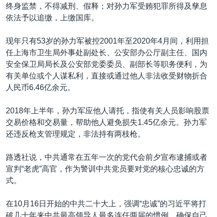
终身监禁，不得减刑、假释；对孙力军受贿犯罪所得及孳息
依法予以追缴，上缴国库。
现年只有53岁的孙力军被控2001年至2020年4月间，利用担
任上海市卫生局外事处副处长、公安部办公厅副主任、国内
安全保卫局局长及公安部党委委员、副部长等职务便利，为
有关单位或个人谋私利，直接或通过他人非法收受财物折合
人民币6.46亿余元。
2018年上半年，孙力军应他人请托，指使有关人员影响股票
交易价格和交易量，帮助他人避免损失1.45亿余元。孙力军
还违反枪支管理规定，非法持有两枝枪。
路透社说，中共通常在五年一次的党代会前夕宣布逮捕或者
宣判“老虎”高官，作为警训中共党员要对党的核心忠诚的方
式。
在10月16日开始的中共二十大上，强调“忠诚”的习近平将打
破几十年来中共最高领导人最多连任两届的惯例，确保自己