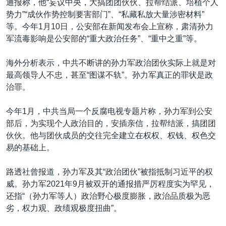
通报称，他“妄议中央，大搞团团伙伙、拉帮结派、培植个人
势力”“成伙作势控制要害部门”、“私藏私放大量涉密材料”
等。今年1月10日，公安部在新闻发布会上宣称，肃清孙力
军流毒影响是公安部的“重大政治任务”、“重中之重”等。
海外分析表示，中共不断讲的孙力军政治团伙实际上就是对
最高领导人不忠，甚至“图谋不轨”。孙力军真正的罪状是政
治罪。
今年1月，中共当局一个反腐电视专题片称，孙力军到公安
部后，为实现个人政治目的，安插亲信，拉帮结派，搞团团
伙伙。他与团伙成员的交往完全建立在权权、权钱、权色交
易的基础上。
路透社曾报道，孙力军及其“政治团伙”被指抵制习近平的权
威。孙力军2021年9月被双开的通报措严厉程度实为罕见，
还指“（孙力军等人）政治野心极度膨胀，政治品质极为恶
劣，权力观、政绩观极度扭曲”。