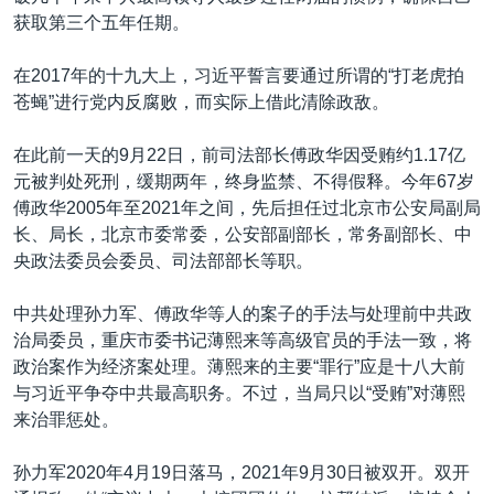
获取第三个五年任期。
在2017年的十九大上，习近平誓言要通过所谓的“打老虎拍
苍蝇”进行党内反腐败，而实际上借此清除政敌。
在此前一天的9月22日，前司法部长傅政华因受贿约1.17亿
元被判处死刑，缓期两年，终身监禁、不得假释。今年67岁
傅政华2005年至2021年之间，先后担任过北京市公安局副局
长、局长，北京市委常委，公安部副部长，常务副部长、中
央政法委员会委员、司法部部长等职。
中共处理孙力军、傅政华等人的案子的手法与处理前中共政
治局委员，重庆市委书记薄熙来等高级官员的手法一致，将
政治案作为经济案处理。薄熙来的主要“罪行”应是十八大前
与习近平争夺中共最高职务。不过，当局只以“受贿”对薄熙
来治罪惩处。
孙力军2020年4月19日落马，2021年9月30日被双开。双开