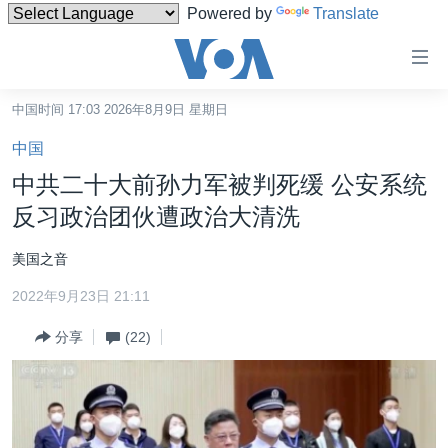
Powered by
Translate
无
障
碍
中国时间 17:03 2026年8月9日 星期日
主页
链
中国
接
美国
中共二十大前孙力军被判死缓 公安系统
跳
中国
反习政治团伙遭政治大清洗
转
台湾
到
美国之音
内
港澳
容
2022年9月23日 21:11
国际
跳
分享
(22)
转
分类新闻
最新国际新闻
到
美中关系
印太
经济·金融·贸易
导
航
热点专题
中东
人权·法律·宗教
跳