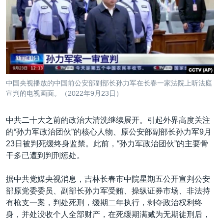
VOA视频
欧洲
科教·文娱·体健
白宫要闻
转
到
VOA今日焦点
非洲
军事
国会报道
检
中文广播
美洲
劳工
美中关系
索
全球议题
环境
美国建国250周年
关注我们
埃博拉疫情
中国央视播放的中国前公安部副部长孙力军在长春一家法院上听法庭
美国之音专访
宣判的电视画面。（2022年9月23日）
重要讲话与声明
中共二十大之前的政治大清洗继续展开。引起外界高度关注
台海两岸关系
的“孙力军政治团伙”的核心人物、原公安部副部长孙力军9月
其他语言网站
23日被判死缓终身监禁。此前，“孙力军政治团伙”的主要骨
南中国海争端
干多已遭到判刑惩处。
关注西藏
据中共党媒央视消息，吉林长春市中院星期五公开宣判公安
关注新疆
部原党委委员、副部长孙力军受贿、操纵证券市场、非法持
GEN Z 看美国
有枪支一案，判处死刑，缓期二年执行，剥夺政治权利终
身，并处没收个人全部财产，在死缓期满减为无期徒刑后，