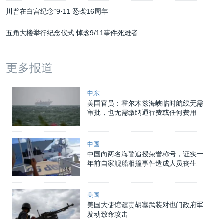
川普在白宫纪念“9·11”恐袭16周年
五角大楼举行纪念仪式 悼念9/11事件死难者
更多报道
中东
美国官员：霍尔木兹海峡临时航线无需
审批，也无需缴纳通行费或任何费用
中国
中国向两名海警追授荣誉称号，证实一
年前自家舰船相撞事件造成人员丧生
美国
美国大使馆谴责胡塞武装对也门政府军
发动致命攻击