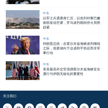
中东
以军士兵遇袭身亡后，以色列对黎巴嫩
南部发动空袭，罗马谈判期间停火局势
趋紧
中东
特朗普总统：在霍尔木兹海峡谈判继续
之际，他更倾向于达成和平协议而非军
事行动
中东
美英最高外交官强调霍尔木兹海峡安全
通行与伊朗无核化的重要性
关注我们