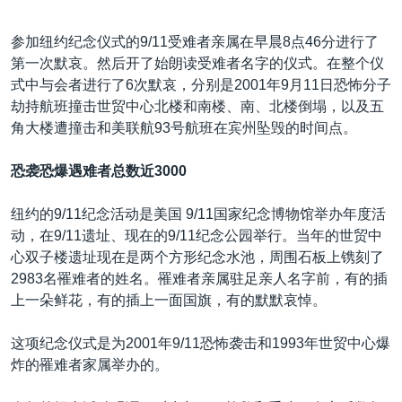
参加纽约纪念仪式的9/11受难者亲属在早晨8点46分进行了
第一次默哀。然后开了始朗读受难者名字的仪式。在整个仪
式中与会者进行了6次默哀，分别是2001年9月11日恐怖分子
劫持航班撞击世贸中心北楼和南楼、南、北楼倒塌，以及五
角大楼遭撞击和美联航93号航班在宾州坠毁的时间点。
恐袭恐爆遇难者总数近3000
纽约的9/11纪念活动是美国 9/11国家纪念博物馆举办年度活
动，在9/11遗址、现在的9/11纪念公园举行。当年的世贸中
心双子楼遗址现在是两个方形纪念水池，周围石板上镌刻了
2983名罹难者的姓名。罹难者亲属驻足亲人名字前，有的插
上一朵鲜花，有的插上一面国旗，有的默默哀悼。
这项纪念仪式是为2001年9/11恐怖袭击和1993年世贸中心爆
炸的罹难者家属举办的。