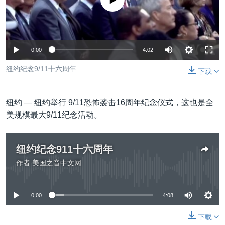
没有媒体可用资源
VOA视频
欧洲
科教·文娱·体健
白宫要闻
转
到
VOA今日焦点
非洲
军事
国会报道
检
中文广播
美洲
劳工
美中关系
索
0:00
4:02
全球议题
环境
美国建国250周年
关注我们
纽约纪念9/11十六周年
下载
埃博拉疫情
美国之音专访
纽约 —
纽约举行 9/11恐怖袭击16周年纪念仪式，这也是全
重要讲话与声明
美规模最大9/11纪念活动。
台海两岸关系
其他语言网站
纽约纪念911十六周年
南中国海争端
作者
美国之音中文网
关注西藏
没有媒体可用资源
关注新疆
0:00
4:08
GEN Z 看美国
下载