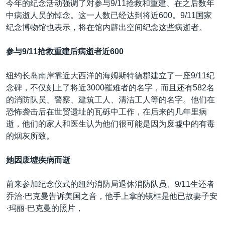
今年的纪念活动强调了对参与9/11抢救和重建、在之后数年
中病逝人员的悼念。这一人数已经达到将近600。9/11国家
纪念博物馆也表示，将在馆内辟出空间纪念这些病逝者。
参与9/11
抢救重建后病逝者近600
纽约长岛南岸靠近大西洋的海姆斯特德郡建立了一座9/11纪
念碑，不仅刻上了将近3000罹难者的名字，而且还有582名
的消防队员、警察、建筑工人、清洁工人等的名字。他们在
恐怖袭击后在世贸遗址的瓦砾中工作，在后来的几年里病
逝，他们的家人和医生认为他们很可能是因为废墟中的有毒
的烟灰所致。
她因废墟疾病而逝
前来参加纪念仪式的纽约消防局退休消防队员、9/11生还者
乔治·巴克曼告诉美国之音，他手上拿的镜框是他已故妻子安
·玛丽·巴克曼的照片，