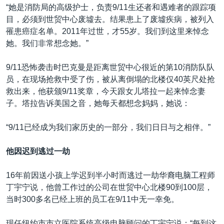
“她是消防局的高级护士，负责9/11生还者和遇难者的跟踪项
目，必须到世贸中心废墟去。结果患上了废墟疾病，被列入
罹患癌症名单。2011年过世，才55岁。我们到这里来悼念
她。我们非常想念她。”
9/11恐怖袭击时巴克曼是距离世贸中心很近的第10消防队队
员，在现场抢救中受了伤，被从离倒塌的北楼仅40英尺处抢
救出来，他获颁9/11奖章，今天跟女儿塔拉一起来悼念妻
子。塔拉告诉美国之音，她每天都想念妈妈，她说：
“9/11已经成为我们家历史的一部分，我们日日与之相伴。”
他因迟到逃过一劫
16年前因送小孩上学迟到半小时而逃过一劫华裔电脑工程师
丁宇宁说，他曾工作过的公司在世贸中心北楼90到100层，
当时300多名已经上班的员工在9/11中无一幸免。
现任纽约市市立医院系统高级电脑顾问的丁宇宁说：“每到这