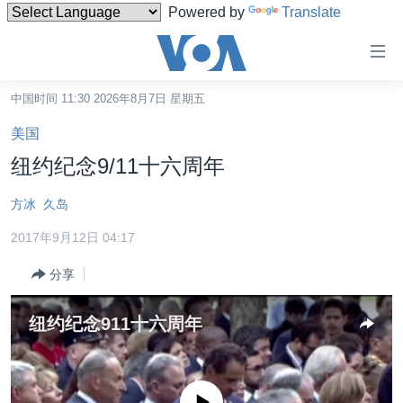
Powered by
Translate
无
障
碍
中国时间 11:30 2026年8月7日 星期五
主页
链
美国
接
美国
纽约纪念9/11十六周年
跳
中国
转
方冰
久岛
台湾
到
2017年9月12日 04:17
内
港澳
容
分享
国际
跳
转
分类新闻
最新国际新闻
纽约纪念911十六周年
到
美中关系
印太
经济·金融·贸易
导
航
热点专题
中东
人权·法律·宗教
跳