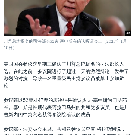
VOA视频
欧洲
科教·文娱·体健
白宫要闻
转
到
VOA今日焦点
非洲
军事
国会报道
检
中文广播
美洲
劳工
美中关系
索
全球议题
环境
美国建国250周年
关注我们
川普总统提名的司法部长杰夫·塞申斯在确认听证会上（2017年1月
埃博拉疫情
10日）
美国之音专访
美国国会参议院星期三确认了川普总统提名的司法部长人
重要讲话与声明
选。在此之前，参议院进行了超过一天的激烈辩论，发生了
台海两岸关系
激烈的对抗，导致一名重量级民主党参议员被禁止参加辩
其他语言网站
论。
南中国海争端
关注西藏
参议院以52票对47票的表决结果确认杰夫·塞申斯为司法部
长。塞申斯是长期代表阿拉巴马州的共和党参议员，也是川
关注新疆
普新内阁中第六名获得参议院确认的成员。
GEN Z 看美国
参议院司法委员会主席、共和党参议员查克·格拉斯利说，