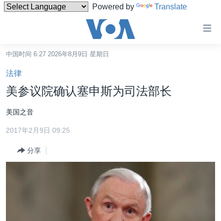
Powered by
Translate
无
障
碍
中国时间 6:27 2026年8月9日 星期日
主页
链
法律
接
美国
美参议院确认塞申斯为司法部长
跳
中国
转
美国之音
台湾
到
2017年2月9日 09:25
内
港澳
容
分享
国际
跳
转
分类新闻
最新国际新闻
到
美中关系
印太
经济·金融·贸易
导
航
热点专题
中东
人权·法律·宗教
跳