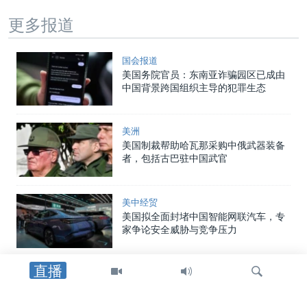
更多报道
国会报道
美国务院官员：东南亚诈骗园区已成由
中国背景跨国组织主导的犯罪生态
美洲
美国制裁帮助哈瓦那采购中俄武器装备
者，包括古巴驻中国武官
美中经贸
美国拟全面封堵中国智能网联汽车，专
家争论安全威胁与竞争压力
直播
中国
中国向两名海警追授荣誉称号，证实一
年前自家舰船相撞事件造成人员丧生