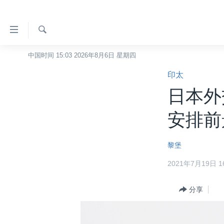
无
障
碍
检
中国时间 15:03 2026年8月6日 星期四
主页
索
链
印太
美国
接
日本外
中国
跳
转
台湾
安排前
到
港澳
内
黎堡
容
国际
跳
2021年7月19日 16
分类新闻
最新国际新闻
转
到
美中关系
印太
经济·金融·贸易
分享
导
热点专题
中东
人权·法律·宗教
航
跳
VOA视频
欧洲
科教·文娱·体健
白宫要闻