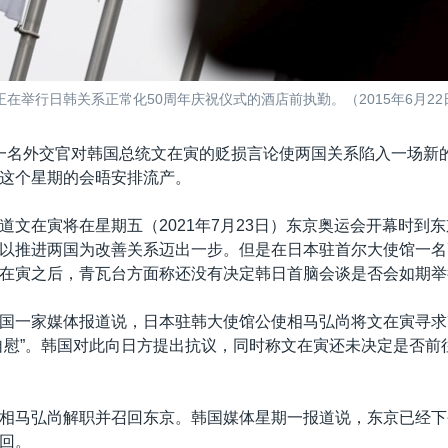
在举行日韩关系正常化50周年庆祝仪式的酒店前执勤。（2015年6月22
一名外交官对韩国总统文在寅的贬损言论使两国关系陷入一场新
这个星期的会晤安排流产。
道文在寅将在星期五（2021年7月23日）东京奥运会开幕时到
以推进两国为改善关系迈出一步。但是在日本驻首尔大使馆一名
在寅之后，青瓦台方面称还没有决定韩日首脑会谈是否会如期举
国一家媒体报道说，日本驻韩大使馆公使相马弘尚将文在寅寻求
自慰”。韩国对此向日方提出抗议，同时称文在寅还未决定是否前
相马弘尚解职并召回东京。韩国媒体星期一报道说，东京已经下
回。