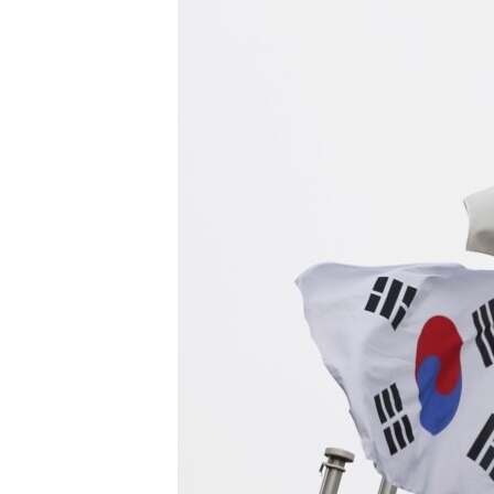
转
VOA今日焦点
非洲
军事
国会报道
到
检
中文广播
美洲
劳工
美中关系
索
全球议题
环境
美国建国250周年
埃博拉疫情
美国之音专访
重要讲话与声明
台海两岸关系
南中国海争端
关注西藏
关注新疆
GEN Z 看美国