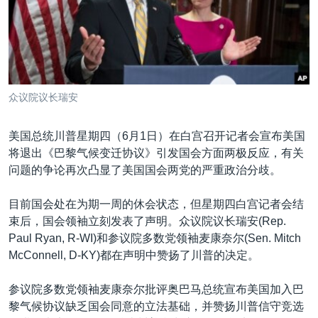
VOA视频
欧洲
科教·文娱·体健
白宫要闻
转
到
VOA今日焦点
非洲
军事
国会报道
检
中文广播
美洲
劳工
美中关系
索
全球议题
环境
美国建国250周年
关注我们
众议院议长瑞安
埃博拉疫情
美国之音专访
美国总统川普星期四（6月1日）在白宫召开记者会宣布美国
将退出《巴黎气候变迁协议》引发国会方面两极反应，有关
重要讲话与声明
问题的争论再次凸显了美国国会两党的严重政治分歧。
台海两岸关系
其他语言网站
目前国会处在为期一周的休会状态，但星期四白宫记者会结
南中国海争端
束后，国会领袖立刻发表了声明。众议院议长瑞安(Rep.
关注西藏
Paul Ryan, R-WI)和参议院多数党领袖麦康奈尔(Sen. Mitch
McConnell, D-KY)都在声明中赞扬了川普的决定。
关注新疆
GEN Z 看美国
参议院多数党领袖麦康奈尔批评奥巴马总统宣布美国加入巴
黎气候协议缺乏国会同意的立法基础，并赞扬川普信守竞选