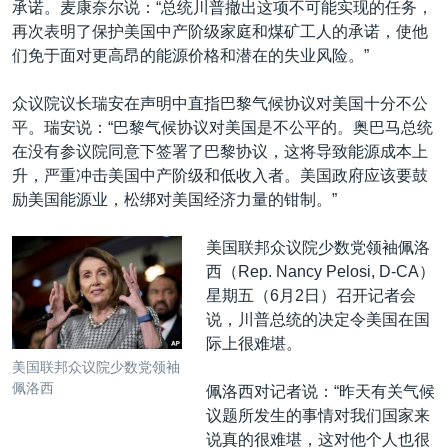
承诺。麦康奈尔说：“总统川普撤出这项不可能实现的任务，
再次表明了保护美国中产阶级家庭和煤矿工人的承诺，使他
们免于面对更高昂的能源价格和潜在的失业风险。”
众议院议长瑞安在声明中直指巴黎气候协议对美国十分不公
平。瑞安说：“巴黎气候协议对美国是不公平的。奥巴马总统
在没有参议院同意下签署了巴黎协议，这将导致能源成本上
升，严重冲击美国中产阶级和低收入者。美国政府应该要鼓
励美国能源业，松绑对美国经济力量的钳制。”
美国联邦众议院少数党领袖佩洛
西（Rep. Nancy Pelosi, D-CA）
星期五（6月2日）召开记者会
说，川普总统的决定令美国在国
际上很难堪。
美国联邦众议院少数党领袖
佩洛西
佩洛西对记者说：“昨天有关气候
议题所发生的事情对我们国家来
说真的很难堪，这对他个人也很