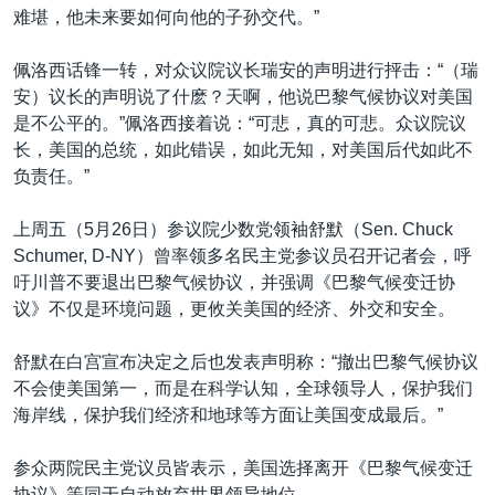
难堪，他未来要如何向他的子孙交代。”
佩洛西话锋一转，对众议院议长瑞安的声明进行抨击：“（瑞
安）议长的声明说了什麽？天啊，他说巴黎气候协议对美国
是不公平的。”佩洛西接着说：“可悲，真的可悲。众议院议
长，美国的总统，如此错误，如此无知，对美国后代如此不
负责任。”
上周五（5月26日）参议院少数党领袖舒默（Sen. Chuck
Schumer, D-NY）曾率领多名民主党参议员召开记者会，呼
吁川普不要退出巴黎气候协议，并强调《巴黎气候变迁协
议》不仅是环境问题，更攸关美国的经济、外交和安全。
舒默在白宫宣布决定之后也发表声明称：“撤出巴黎气候协议
不会使美国第一，而是在科学认知，全球领导人，保护我们
海岸线，保护我们经济和地球等方面让美国变成最后。”
参众两院民主党议员皆表示，美国选择离开《巴黎气候变迁
协议》等同于自动放弃世界领导地位。