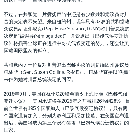
不过，在共和党一片赞扬声当中还是有少数共和党议员对川
普的决定表示失望。来自纽约州，现年只有32岁的共和党籍
众议员斯坦弗尼克(Rep. Elise Stefanik, R-NY)称川普总统的
决定是“被误导的(misguided)”，并说退出《巴黎气候变迁协
议》将损害全球正在进行中对抗气候变迁的努力，还会让美
国遭国际盟友的孤立。
共和党内另一位反对川普退出巴黎协议的则是缅因州参议员
柯林斯（Sen. Susan Collins, R-ME）。柯林斯直接以“失望”
来作为她对川普总统决定的回应。
2016年9月，美国在杭州G20峰会前夕正式批准《巴黎气候
变迁协议》，美国承诺将在2025年之前减排26%到28%。目
前全世界有195个国家加入《巴黎气候变迁协议》，只有两
个国家没有加入，分别为叙利亚和尼加拉瓜。在美国宣布退
出后，美国将成为第三个没有签署《巴黎气候变迁协议》的
国家。