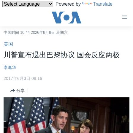
Powered by
Translate
无
障
碍
中国时间 10:44 2026年8月8日 星期六
主页
链
美国
接
美国
川普宣布退出巴黎协议 国会反应两极
跳
中国
转
李逸华
台湾
到
2017年6月3日 08:16
内
港澳
容
分享
国际
跳
转
分类新闻
最新国际新闻
到
美中关系
印太
经济·金融·贸易
导
航
热点专题
中东
人权·法律·宗教
跳