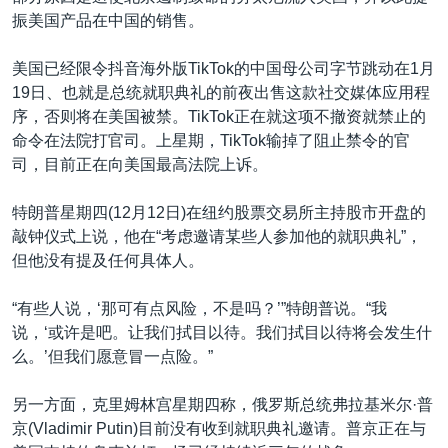
振美国产品在中国的销售。
美国已经限令抖音海外版TikTok的中国母公司字节跳动在1月
19日、也就是总统就职典礼的前夜出售这款社交媒体应用程
序，否则将在美国被禁。TikTok正在就这项不撤资就禁止的
命令在法院打官司。上星期，TikTok输掉了阻止禁令的官
司，目前正在向美国最高法院上诉。
特朗普星期四(12月12日)在纽约股票交易所主持股市开盘的
敲钟仪式上说，他在“考虑邀请某些人参加他的就职典礼”，
但他没有提及任何具体人。
“有些人说，‘那可有点风险，不是吗？’”特朗普说。“我
说，‘或许是吧。让我们拭目以待。我们拭目以待将会发生什
么。’但我们愿意冒一点险。”
另一方面，克里姆林宫星期四称，俄罗斯总统弗拉基米尔·普
京(Vladimir Putin)目前没有收到就职典礼邀请。普京正在与