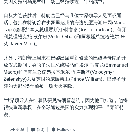
美国支持的乌克兰打一场已经持续近三年的战争。
自从大选获胜后，特朗普已经与几位世界领导人见面或通
话，包括在特朗普在佛罗里达州的海边别墅海湖庄园(Mar-a-
Lago)会晤加拿大总理贾斯汀·特鲁多(Justin Trudeau)、匈牙
利总理维克托·欧尔班(Viktor Orban)和阿根廷总统哈维尔·米
莱(Javier Milei)。
此外，特朗普上周末在巴黎出席重新修葺的巴黎圣母院的开
放仪式期间，会晤了法国总统埃马纽埃尔·马克龙(Emmanuel
Macro)和乌克兰总统弗拉基米尔·泽连斯基(Volodymyr
Zelenskyy)以及英国的威廉亲王(Prince William)。巴黎圣母
院的大部分5年前被一场大火吞噬。
“世界领导人在排着队要见特朗普总统，因为他们知道，他将
很快重新掌权，在全球通过美国的实力实现和平，” 莱维特
说。
分享
(33)
Follow us