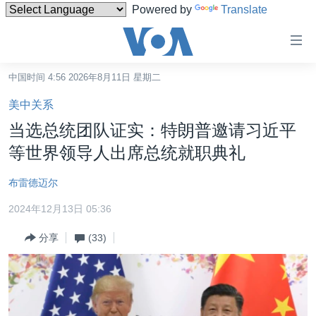
Powered by
Translate
无
障
碍
中国时间 4:56 2026年8月11日 星期二
主页
链
美中关系
接
美国
当选总统团队证实：特朗普邀请习近平
跳
中国
等世界领导人出席总统就职典礼
转
台湾
到
布雷德迈尔
内
港澳
容
2024年12月13日 05:36
国际
跳
分享
(33)
转
分类新闻
最新国际新闻
到
美中关系
印太
经济·金融·贸易
导
航
热点专题
中东
人权·法律·宗教
跳