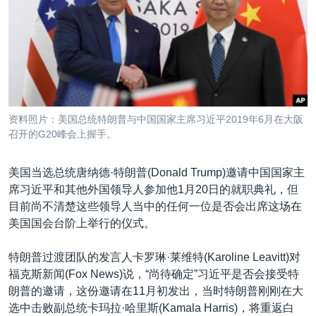
VOA视频
欧洲
科教·文娱·体健
白宫要闻
转
到
VOA今日焦点
非洲
军事
国会报道
检
中文广播
美洲
劳工
美中关系
索
全球议题
环境
美国建国250周年
关注我们
埃博拉疫情
资料照片：美国总统特朗普与中国国家主席习近平2019年6月在大阪
美国之音专访
召开的G20峰会上握手。
重要讲话与声明
美国当选总统唐纳德·特朗普(Donald Trump)邀请中国国家主
台海两岸关系
席习近平和其他外国领导人参加他1月20日的就职典礼，但
其他语言网站
目前尚不清楚这些领导人当中的任何一位是否会出席这场在
南中国海争端
美国国会台阶上举行的仪式。
关注西藏
特朗普过渡团队的发言人卡罗琳·莱维特(Karoline Leavitt)对
关注新疆
福克斯新闻(Fox News)说，“尚待确定”习近平是否会接受特
GEN Z 看美国
朗普的邀请，这份邀请在11月初发出，当时特朗普刚刚在大
选中击败副总统卡玛拉·哈里斯(Kamala Harris)，将重返白