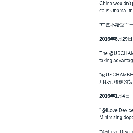
China wouldn't 
calls Obama "the
“中国不给空军
2016年6月29日
The @USCHAMBER
taking advantage
“@USCHA
用我们糟糕的贸
2016年1月4日
"@iLoveiDevi
Minimizing depe
“‘@iLoveiDev