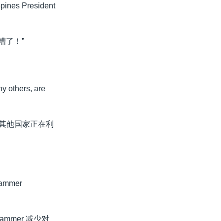
ppines President
糟了！”
 others, are
多其他国家正在利
hammer
uthammer 减少对