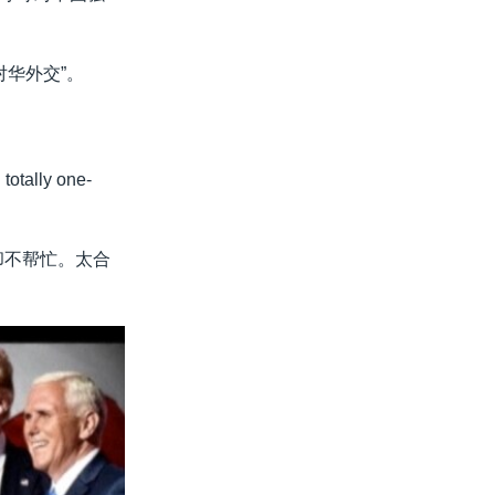
。
对华外交”。
totally one-
却不帮忙。太合