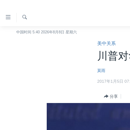
无
障
碍
检
中国时间 5:40 2026年8月8日 星期六
主页
索
链
美中关系
美国
接
川普对
中国
跳
转
台湾
莫雨
到
港澳
内
2017年1月5日 07:
容
国际
跳
分类新闻
分享
最新国际新闻
转
到
美中关系
印太
经济·金融·贸易
导
热点专题
中东
人权·法律·宗教
航
跳
VOA视频
欧洲
科教·文娱·体健
白宫要闻