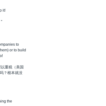
 it!
”
companies to
them) or to build
o!
课以重税（美国
吗？根本就没
ing the