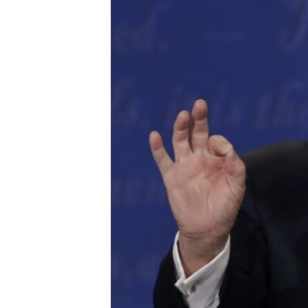
转
VOA今日焦点
非洲
军事
国会报道
到
检
中文广播
美洲
劳工
美中关系
索
全球议题
环境
美国建国250周年
埃博拉疫情
美国之音专访
重要讲话与声明
台海两岸关系
南中国海争端
关注西藏
关注新疆
GEN Z 看美国