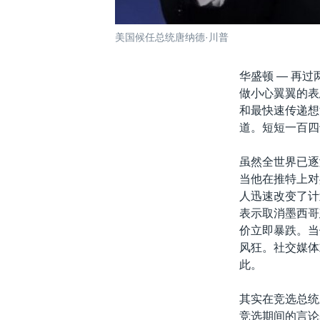
美国候任总统唐纳德·川普
华盛顿 —
再过
做小心翼翼的表
和最快速传递想
道。短短一百四
虽然全世界已逐
当他在推特上对
人迅速改变了计
表示取消墨西哥
价立即暴跌。当
风狂。社交媒体
此。
其实在竞选总统
竞选期间的言论