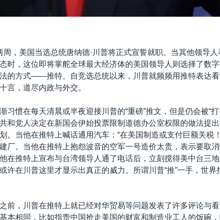
两周，美国当选总统唐纳德·川普将正式宣誓就职。当其他领导人
态时，这位即将掌舵全球最大经济体的美国领导人则选择了数字
法的方式——推特。自竞选总统以来，川普就频频用推特表达看
十言，道尽内政与外交。
渐习惯在每天清晨或半夜迎接川普的“重磅”推文，但是仍会被“打
共和党人决定在新国会伊始投票限制道德办公室权限的做法提出
划。当他在推特上喊话通用汽车：“在美国制造或支付巨额关税！
建厂。当他在推特上抱怨波音的空军一号造价太贵，表示要取消
他在推特上宣布与台湾领导人通了电话后，立刻搅得美中台三地
或许在川普这里才显示出真正的威力。所谓川普“推”一手，世界
之前，川普在推特上就已经对华贸易等问题发表了许多评论与看
基本相同，比如指责中国抢走美国的财富和制造业工人的饭碗，