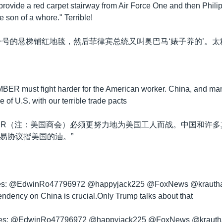
provide a red carpet stairway from Air Force One and then Phili
 son of a whore." Terrible!
一号的悬梯铺红地毯，然后菲律宾总统又叫奥巴马‘婊子养的’。太
 must fight harder for the American worker. China, and many
 of U.S. with our terrible trade pacts
MBER（注：美国商会）必须更努力地为美国工人而战。中国和许
易协议揩美国的油。”
ces: @EdwinRo47796972 @happyjack225 @FoxNews @kraut
ndency on China is crucial.Only Trump talks about that
ices: @EdwinRo47796972 @happyjack225 @FoxNews @kra