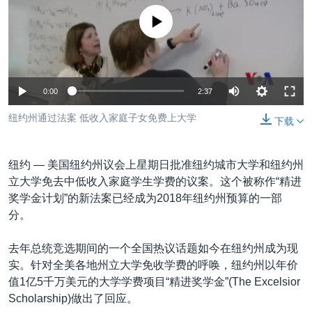
VOA视频
欧洲
科教·文娱·体健
白宫要闻
转
没有媒体可用资源
到
VOA今日焦点
非洲
军事
国会报道
检
中文广播
美洲
劳工
美中关系
索
全球议题
环境
美国建国250周年
关注我们
0:00
2:37
埃博拉疫情
纽约州通过法案 低收入家庭子女免费上大学
下载
美国之音专访
重要讲话与声明
纽约 —
美国纽约州议会上星期日批准纽约城市大学和纽约州
台海两岸关系
立大学免去中低收入家庭学生学费的议案。这个被称作“精进
其他语言网站
奖学金计划”的新法案已经成为2018年纽约州预算的一部
南中国海争端
分。
关注西藏
去年总统竞选期间的一个全国热议话题如今在纽约州成为现
关注新疆
实。针对全美各地州立大学免收学费的呼唤，纽约州以年价
GEN Z 看美国
值1亿5千万美元的大学学费项目“精进奖学金”(The Excelsior
Scholarship)做出了回应。