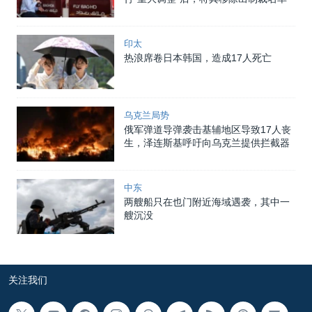
印太
热浪席卷日本韩国，造成17人死亡
乌克兰局势
俄军弹道导弹袭击基辅地区导致17人丧
生，泽连斯基呼吁向乌克兰提供拦截器
中东
两艘船只在也门附近海域遇袭，其中一
艘沉没
关注我们