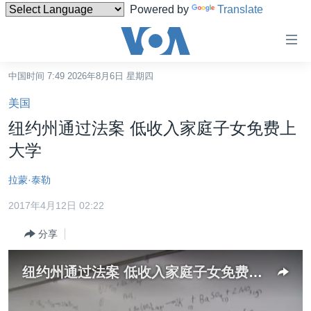
Powered by
Translate
无
障
碍
中国时间 7:49 2026年8月6日 星期四
主页
链
美国
接
美国
纽约州通过法案 低收入家庭子女免费上
跳
中国
大学
转
台湾
到
拉蒙·泰勒
内
港澳
容
2017年4月12日 02:22
国际
跳
分享
转
分类新闻
最新国际新闻
到
美中关系
印太
经济·金融·贸易
导
纽约州通过法案 低收入家庭子女免费上大学
航
热点专题
中东
人权·法律·宗教
跳