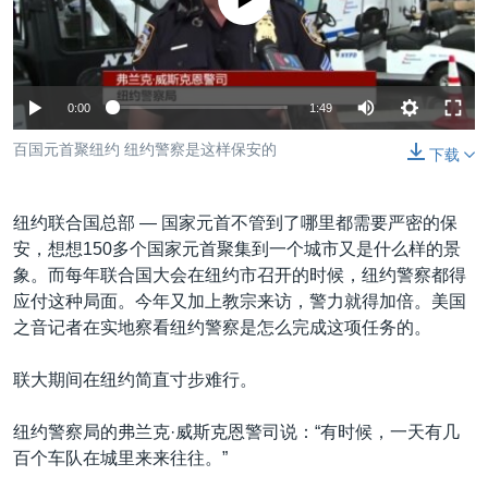
没有媒体可用资源
VOA视频
欧洲
科教·文娱·体健
白宫要闻
转
到
VOA今日焦点
非洲
军事
国会报道
检
中文广播
美洲
劳工
美中关系
索
0:00
1:49
全球议题
环境
美国建国250周年
关注我们
百国元首聚纽约 纽约警察是这样保安的
下载
埃博拉疫情
美国之音专访
纽约联合国总部 —
国家元首不管到了哪里都需要严密的保
重要讲话与声明
安，想想150多个国家元首聚集到一个城市又是什么样的景
象。而每年联合国大会在纽约市召开的时候，纽约警察都得
台海两岸关系
其他语言网站
应付这种局面。今年又加上教宗来访，警力就得加倍。美国
南中国海争端
之音记者在实地察看纽约警察是怎么完成这项任务的。
关注西藏
联大期间在纽约简直寸步难行。
关注新疆
纽约警察局的弗兰克·威斯克恩警司说：“有时候，一天有几
GEN Z 看美国
百个车队在城里来来往往。”