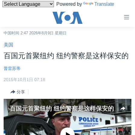
Powered by
Translate
无
障
碍
中国时间 2:47 2026年8月9日 星期日
主页
链
美国
接
美国
百国元首聚纽约 纽约警察是这样保安的
跳
中国
转
普雷苏蒂
台湾
到
2015年10月1日 07:18
内
港澳
容
分享
国际
跳
转
分类新闻
最新国际新闻
百国元首聚纽约 纽约警察是这样保安的
到
美中关系
印太
经济·金融·贸易
导
航
热点专题
中东
人权·法律·宗教
跳