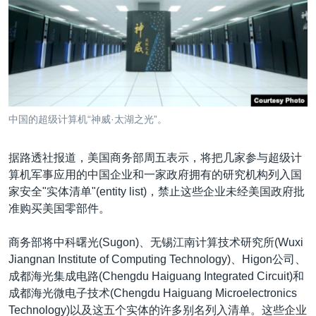
VOA视频
欧洲
科教·文娱·体健
白宫要闻
转
到
VOA今日焦点
非洲
军事
国会报道
检
中文广播
美洲
劳工
美中关系
索
全球议题
环境
美国建国250周年
关注我们
埃博拉疫情
中国的超级计算机“神威·太湖之光”。
美国之音专访
据路透社报道，美国商务部周五表示，将把几家参与超级计
重要讲话与声明
算机军事应用的中国企业和一家政府拥有的研究机构列入国
台海两岸关系
其他语言网站
家安全"实体清单"(entity list)，禁止这些企业未经美国政府批
准购买美国零部件。
南中国海争端
关注西藏
商务部将中科曙光(Sugon)、无锡江南计算技术研究所(Wuxi
Jiangnan Institute of Computing Technology)、Higon公司、
关注新疆
成都海光集成电路(Chengdu Haiguang Integrated Circuit)和
GEN Z 看美国
成都海光微电子技术(Chengdu Haiguang Microelectronics
Technology)以及这五个实体的许多别名列入清单。这些企业