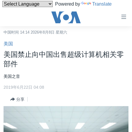
Powered by
Translate
无
障
碍
中国时间 14:14 2026年8月8日 星期六
主页
链
美国
接
美国
美国禁止向中国出售超级计算机相关零
跳
中国
部件
转
台湾
到
美国之音
内
港澳
容
2019年6月22日 04:08
国际
跳
分享
转
分类新闻
最新国际新闻
到
美中关系
印太
经济·金融·贸易
导
航
热点专题
中东
人权·法律·宗教
跳