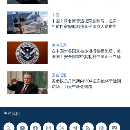
中国
中国向两名海警追授荣誉称号，证实一
年前自家舰船相撞事件造成人员丧生
美中关系
在中国对美国宣布多项报复措施后，美
国国土安全部重申其制裁中国企业立场
国会报道
美参议员丹恩斯向VOA证实他将于近期
访华，为美中峰会铺路
关注我们