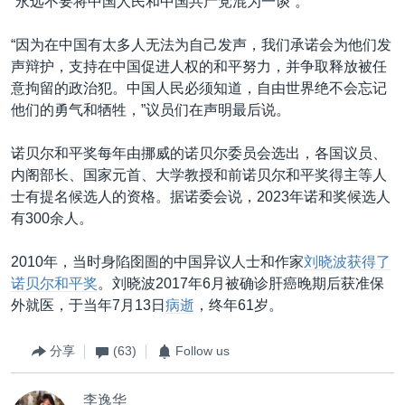
“永远不要将中国人民和中国共产党混为一谈”。
“因为在中国有太多人无法为自己发声，我们承诺会为他们发
声辩护，支持在中国促进人权的和平努力，并争取释放被任
意拘留的政治犯。中国人民必须知道，自由世界绝不会忘记
他们的勇气和牺牲，”议员们在声明最后说。
诺贝尔和平奖每年由挪威的诺贝尔委员会选出，各国议员、
内阁部长、国家元首、大学教授和前诺贝尔和平奖得主等人
士有提名候选人的资格。据诺委会说，2023年诺和奖候选人
有300余人。
2010年，当时身陷囹圄的中国异议人士和作家
刘晓波获得了
诺贝尔和平奖
。刘晓波2017年6月被确诊肝癌晚期后获准保
外就医，于当年7月13日
病逝
，终年61岁。
分享
(63)
Follow us
李逸华