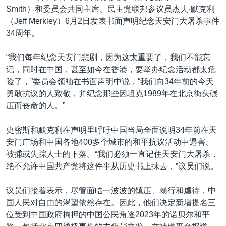
Smith）和委员会共同主席、民主党联邦参议员杰夫·默克利
（Jeff Merkley）6月2日发表书面声明纪念天安门大屠杀事件
34周年。
“我们每年纪念天安门悲剧，因为这太重要了，我们不能忘
记，同时在中国，甚至如今在香港，要举办纪念活动都太危
险了，”委员会领袖在书面声明中说，“我们向34年前的今天
勇敢抗议的人致敬，并纪念那些因坦克1989年在北京街头碾
压而丧命的人。”
史密斯和默克利在声明里呼吁中国当局全面说明34年前在天
安门广场和中国各地400多个城市的和平抗议活动中遇害、
被捕或失踪人士的下落。“我们必须一直记住天安门大屠杀，
绝不允许中国共产党将这件事从历史书上抹去，”议员们说。
议员们接着表示，尽管面临一波波的镇压、暴行和虐待，中
国人民对自由的渴望依然存在。因此，他们决定新增提名三
位受到中国政府拘押的中国公民角逐2023年的诺贝尔和平