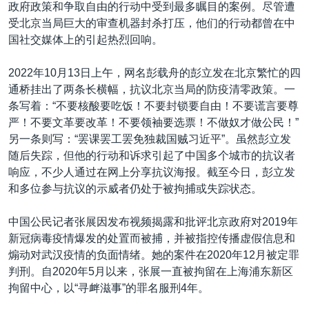
政府政策和争取自由的行动中受到最多瞩目的案例。尽管遭
受北京当局巨大的审查机器封杀打压，他们的行动都曾在中
国社交媒体上的引起热烈回响。
2022年10月13日上午，网名彭载舟的彭立发在北京繁忙的四
通桥挂出了两条长横幅，抗议北京当局的防疫清零政策。一
条写着：“不要核酸要吃饭！不要封锁要自由！不要谎言要尊
严！不要文革要改革！不要领袖要选票！不做奴才做公民！”
另一条则写：“罢课罢工罢免独裁国贼习近平”。虽然彭立发
随后失踪，但他的行动和诉求引起了中国多个城市的抗议者
响应，不少人通过在网上分享抗议海报。截至今日，彭立发
和多位参与抗议的示威者仍处于被拘捕或失踪状态。
中国公民记者张展因发布视频揭露和批评北京政府对2019年
新冠病毒疫情爆发的处置而被捕，并被指控传播虚假信息和
煽动对武汉疫情的负面情绪。她的案件在2020年12月被定罪
判刑。自2020年5月以来，张展一直被拘留在上海浦东新区
拘留中心，以“寻衅滋事”的罪名服刑4年。