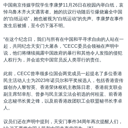
中国南京传媒学院学生李康梦11月26日在校园内举白纸，哀
悼乌鲁木齐火灾遇害者。她的抗议行动随后引爆烧遍全中国
的“白纸运动”，她也被视为“白纸运动”的先声。李康梦在事件
发生后被捕，至今仍下落不明。
“在这个纪念日，我们与所有在中国和平寻求自由的人站在一
起，共同纪念天安门大屠杀，”CECC委员会领袖在声明中
说，他们将继续揭露中国政府的暴行和其他令人发指的侵犯
人权行为，并会追究中国官员反人类罪行的责任。
此前，CECC曾率领多位国会两党成员一起提名了多位香港
民主活动人士为2023年诺贝尔和平奖候选人，包括香港壹传
媒创办人黎智英、香港荣休枢机主教陈日君、香港前支联会
副主席邹幸彤、曾参与民主派立法会初选的何桂蓝、前香港
众志秘书长黄之锋，以及前香港政团职工会联盟秘书长李卓
人。
议员们还在声明中提到，天安门事件34周年再次提醒人们，