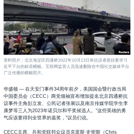
VOA视频
欧洲
科教·文娱·体健
白宫要闻
转
到
VOA今日焦点
非洲
军事
国会报道
检
中文广播
美洲
劳工
美中关系
索
全球议题
环境
美国建国250周年
关注我们
埃博拉疫情
美国之音专访
资料照片：北京海淀区四通桥2022年10月13日有抗议者悬挂要求习
近平下台的标语横幅。互联网监管人员迅速删除在中国社交媒体平台
重要讲话与声明
广泛传播的横幅照片。
台海两岸关系
其他语言网站
南中国海争端
华盛顿 —
在天安门事件34周年前夕，美国国会暨行政当局
中国委员会（CECC）两党领袖宣布增加提名北京四通桥抗
关注西藏
议事件主角彭立发、公民记者张展以及南京传媒学院学生李
关注新疆
康梦等三人为2023年诺贝尔和平奖候选人。“这些英雄的勇
气应该要得到全世界的嘉奖，”议员们说。
GEN Z 看美国
CECC主席、共和党联邦众议员克里斯·史密斯（Chris