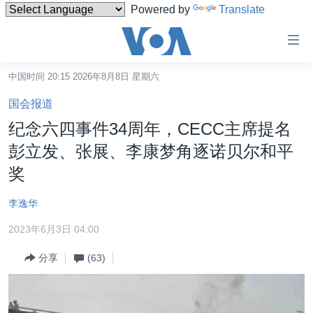
Powered by
Translate
无
障
碍
中国时间 20:15 2026年8月8日 星期六
主页
链
国会报道
接
美国
纪念六四事件34周年，CECC主席提名
跳
中国
彭立发、张展、李康梦角逐诺贝尔和平
转
台湾
奖
到
内
港澳
李逸华
容
国际
跳
2023年6月3日 04:00
转
分类新闻
最新国际新闻
到
分享
(63)
美中关系
印太
经济·金融·贸易
导
航
热点专题
中东
人权·法律·宗教
跳