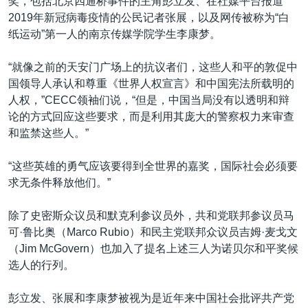
奖，包括北京四通桥事件的主角彭立发、在社媒平台报道
2019年新冠病毒疫情的公民记者张展，以及网传被称为“白
纸运动”第一人的南京传媒学院学生李康梦。
“就像之前的天安门广场上的抗议者们，这些人和平的敦促中
国领导人承认和尊重《世界人权宣言》和中国宪法所载明的
人权，”CECC领袖们说，“但是，中国当局没有以透明和辩
论的方式回应这些要求，而是利用其庞大的警察权力来审查
和监禁这些人。”
“这些英雄的勇气应该要得到全世界的嘉奖，国际社会必须要
求无条件释放他们。”
除了史密斯众议员和默克利参议员外，共和党联邦参议员马
可·鲁比奥（Marco Rubio）和民主党联邦众议员吉姆·麦戈文
（Jim McGovern）也加入了提名上述三人为诺贝尔和平奖候
选人的行列。
彭立发、张展和李康梦被视为是近年来中国社会批评共产党