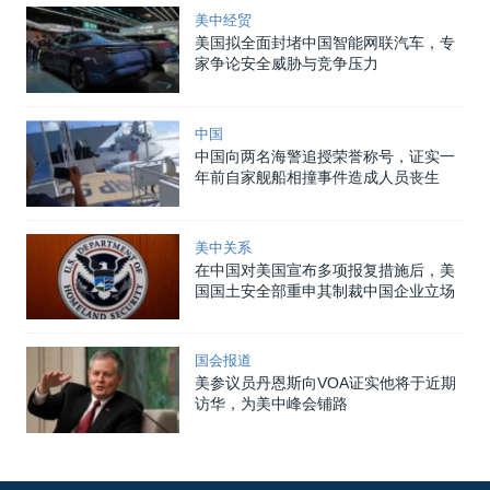
美中经贸
美国拟全面封堵中国智能网联汽车，专
家争论安全威胁与竞争压力
中国
中国向两名海警追授荣誉称号，证实一
年前自家舰船相撞事件造成人员丧生
美中关系
在中国对美国宣布多项报复措施后，美
国国土安全部重申其制裁中国企业立场
国会报道
美参议员丹恩斯向VOA证实他将于近期
访华，为美中峰会铺路