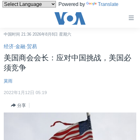
Powered by
Translate
无
障
碍
中国时间 21:36 2026年8月8日 星期六
主页
链
经济·金融·贸易
接
美国
美国商会会长：应对中国挑战，美国必
跳
中国
须竞争
转
台湾
到
莫雨
内
港澳
容
2022年1月12日 05:19
国际
跳
分享
转
分类新闻
最新国际新闻
到
美中关系
印太
经济·金融·贸易
导
航
热点专题
中东
人权·法律·宗教
跳