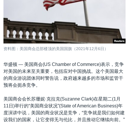
VOA视频
欧洲
科教·文娱·体健
白宫要闻
转
到
VOA今日焦点
非洲
军事
国会报道
检
中文广播
美洲
劳工
美中关系
索
全球议题
环境
美国建国250周年
关注我们
埃博拉疫情
资料图：美国商会总部楼顶的美国国旗（2021年12月6日）
美国之音专访
华盛顿 —
美国商会(US Chamber of Commerce)表示，竞争
重要讲话与声明
对美国的未来至关重要，包括应对中国挑战。这个美国最大
台海两岸关系
其他语言网站
的商业游说团体同时警告说，政府越来越多的市场和监管干
预将会扼杀竞争。
南中国海争端
关注西藏
美国商会会长苏珊妮·克拉克(Suzanne Clark)在星期二(1月
11日)举行的“美国商业状况”(State of American Business)年
关注新疆
度演讲中说，美国的商业状况是竞争，“竞争就是我们如何建
GEN Z 看美国
设我们的国家，让它变得无与伦比，并且推动它继续向前。”