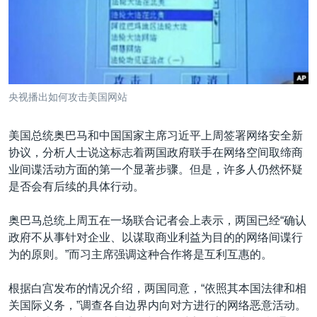
VOA视频
欧洲
科教·文娱·体健
白宫要闻
转
到
VOA今日焦点
非洲
军事
国会报道
检
中文广播
美洲
劳工
美中关系
索
全球议题
环境
美国建国250周年
关注我们
央视播出如何攻击美国网站
埃博拉疫情
美国之音专访
美国总统奥巴马和中国国家主席习近平上周签署网络安全新
协议，分析人士说这标志着两国政府联手在网络空间取缔商
重要讲话与声明
业间谍活动方面的第一个显著步骤。但是，许多人仍然怀疑
台海两岸关系
是否会有后续的具体行动。
其他语言网站
南中国海争端
奥巴马总统上周五在一场联合记者会上表示，两国已经“确认
关注西藏
政府不从事针对企业、以谋取商业利益为目的的网络间谍行
为的原则。”而习主席强调这种合作将是互利互惠的。
关注新疆
GEN Z 看美国
根据白宫发布的情况介绍，两国同意，“依照其本国法律和相
关国际义务，”调查各自边界内向对方进行的网络恶意活动。