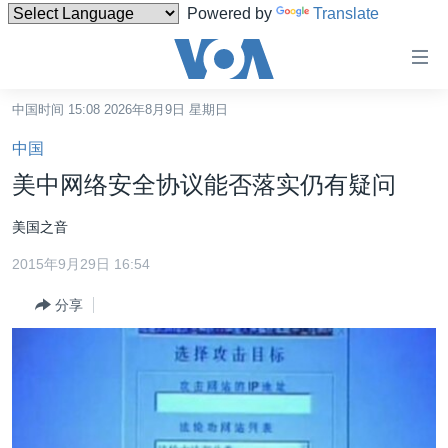
Powered by
Translate
无
障
碍
中国时间 15:08 2026年8月9日 星期日
主页
链
中国
接
美国
美中网络安全协议能否落实仍有疑问
跳
中国
转
美国之音
台湾
到
2015年9月29日 16:54
内
港澳
容
分享
国际
跳
转
分类新闻
最新国际新闻
到
美中关系
印太
经济·金融·贸易
导
航
热点专题
中东
人权·法律·宗教
跳