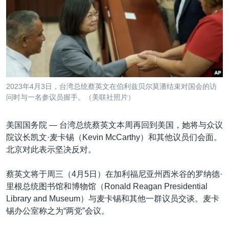
VOA视频
欧洲
科教·文娱·体健
白宫要闻
转
到
VOA今日焦点
非洲
军事
国会报道
检
中文广播
美洲
劳工
美中关系
索
全球议题
环境
美国建国250周年
关注我们
埃博拉疫情
2023年4月3日，台湾总统蔡英文在伯利兹贝尔莫潘结束对国会的访
美国之音专访
问时与一名参议员握手。（美联社照片）
重要讲话与声明
美国国务院 —
台湾总统蔡英文本周再回到美国，她将与众议
台海两岸关系
院议长凯文·麦卡锡（Kevin McCarthy）和其他议员们会面。
其他语言网站
北京对此表示坚决反对。
南中国海争端
关注西藏
蔡英文将于周三（4月5日）在加利福尼亚州西米谷的罗纳德·
里根总统图书馆和博物馆（Ronald Reagan Presidential
关注新疆
Library and Museum）与麦卡锡和其他一群议员交谈。麦卡
GEN Z 看美国
锡办公室称之为“两党”会议。