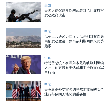
美国
美国大使馆谴责胡塞武装对也门政府军
发动致命攻击
中东
以军士兵遇袭身亡后，以色列对黎巴嫩
南部发动空袭，罗马谈判期间停火局势
趋紧
中东
特朗普总统：在霍尔木兹海峡谈判继续
之际，他更倾向于达成和平协议而非军
事行动
中东
美英最高外交官强调霍尔木兹海峡安全
通行与伊朗无核化的重要性