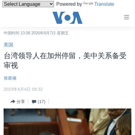
Powered by
Translate
无
障
碍
中国时间 13:08 2026年8月7日 星期五
主页
链
美国
接
美国
台湾领导人在加州停留，美中关系备受
跳
中国
审视
转
台湾
到
张蓉湘
内
港澳
容
2023年4月4日 09:32
国际
跳
分享
(17)
转
分类新闻
最新国际新闻
到
美中关系
印太
经济·金融·贸易
导
航
热点专题
中东
人权·法律·宗教
跳