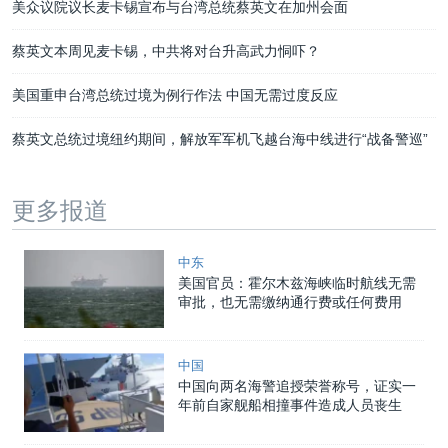
美众议院议长麦卡锡宣布与台湾总统蔡英文在加州会面
蔡英文本周见麦卡锡，中共将对台升高武力恫吓？
美国重申台湾总统过境为例行作法 中国无需过度反应
蔡英文总统过境纽约期间，解放军军机飞越台海中线进行“战备警巡”
更多报道
中东
美国官员：霍尔木兹海峡临时航线无需
审批，也无需缴纳通行费或任何费用
中国
中国向两名海警追授荣誉称号，证实一
年前自家舰船相撞事件造成人员丧生