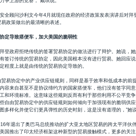
力争上游的竞赛，”戴琪说。
安全顾问沙利文今年4月就现任政府的经济政策发表演讲后对拜
贸易政策做出的最清晰的表述。
协定导致搭便车，加大美国的脆弱性
拜登政府拒绝传统的签署贸易协定的做法进行了辩护。她说，她
有签订传统的贸易协定，因此美国根本没有进行贸易。她回应说
定程度上就是由传统的贸易协定导致的。
由贸易协定中的产业供应链规则，同样是基于效率和低成本的前
内容来自甚至不是协议缔约方的国家搭便车，他们没有签字同意
工和环境标准。这意味这些规则反而有利于那些利用不公平竞争
些自由贸易协定中的供应链规则如何倾向于加强现有的脆弱供应
图多样化并使它们更具弹性的历史时刻，这是没有道理的，”她
016年退出了奥巴马总统推动的扩大亚太地区贸易的跨太平洋伙
美国推出了印太经济框架这种新型的贸易接触模式，更多的关注