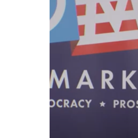
转
VOA今日焦点
非洲
军事
国会报道
到
检
中文广播
美洲
劳工
美中关系
索
全球议题
环境
美国建国250周年
埃博拉疫情
美国之音专访
重要讲话与声明
台海两岸关系
南中国海争端
关注西藏
关注新疆
GEN Z 看美国