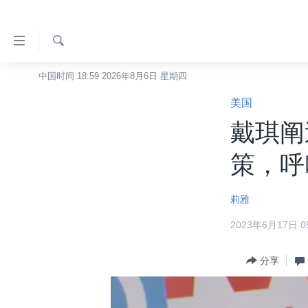
无
障
碍
检
中国时间 18:59 2026年8月6日 星期四
主页
索
链
美国
美国
接
戴琪阐
中国
跳
转
台湾
策，呼
到
港澳
内
莉雅
容
国际
跳
2023年6月17日 05
分类新闻
最新国际新闻
转
到
美中关系
印太
经济·金融·贸易
分享
导
热点专题
中东
人权·法律·宗教
航
跳
VOA视频
欧洲
科教·文娱·体健
白宫要闻