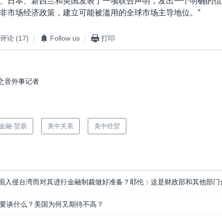
、日本、新西兰和英国发表了一项联合声明，发出一个明确的信
非市场经济政策，建立可能被滥用的全球市场主导地位。”
评论
(17)
Follow us
打印
之音外事记者
·金融·贸易
美中关系
美中经贸
国入侵台湾而对其进行金融制裁做好准备？耶伦：这是财政部和其他部门
要谈什么？美国为何又期待不高？