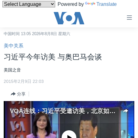
Powered by
Translate
无
障
碍
中国时间 13:05 2026年8月8日 星期六
主页
链
美中关系
接
美国
习近平今年访美 与奥巴马会谈
跳
中国
转
美国之音
台湾
到
2015年2月9日 22:03
内
港澳
容
分享
国际
跳
转
分类新闻
最新国际新闻
VOA连线：习近平受邀访美，北京如何回应引关注
到
美中关系
印太
经济·金融·贸易
导
航
热点专题
中东
人权·法律·宗教
跳