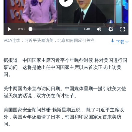
没有媒体可用资源
VOA视频
欧洲
科教·文娱·体健
白宫要闻
转
到
VOA今日焦点
非洲
军事
国会报道
检
中文广播
美洲
劳工
美中关系
索
0:00
4:48
全球议题
环境
美国建国250周年
关注我们
VOA连线：习近平受邀访美，北京如何回应引关注
下载
埃博拉疫情
美国之音专访
据报道，中国国家主席习近平今年晚些时候 将对美国进行国
重要讲话与声明
事访问，这将是他出任中国国家主席以来首次正式出访美
国。
台海两岸关系
其他语言网站
南中国海争端
美中两国尚未宣布访问日期。中国媒体星期一援引驻美大使
崔天凯的话说，双方仍在商讨细节。
关注西藏
关注新疆
美国国家安全顾问苏珊·赖斯星期五说， 除了习近平主席以
外，美国今年还邀请了日本，韩国和印尼国家元首来美访
GEN Z 看美国
问。