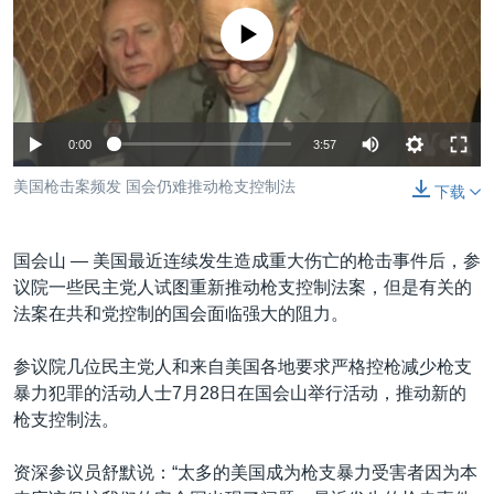
VOA视频
欧洲
科教·文娱·体健
白宫要闻
转
没有媒体可用资源
到
VOA今日焦点
非洲
军事
国会报道
检
中文广播
美洲
劳工
美中关系
索
全球议题
环境
美国建国250周年
关注我们
0:00
3:57
埃博拉疫情
美国枪击案频发 国会仍难推动枪支控制法
下载
美国之音专访
重要讲话与声明
国会山 —
美国最近连续发生造成重大伤亡的枪击事件后，参
台海两岸关系
议院一些民主党人试图重新推动枪支控制法案，但是有关的
其他语言网站
法案在共和党控制的国会面临强大的阻力。
南中国海争端
关注西藏
参议院几位民主党人和来自美国各地要求严格控枪减少枪支
暴力犯罪的活动人士7月28日在国会山举行活动，推动新的
关注新疆
枪支控制法。
GEN Z 看美国
资深参议员舒默说：“太多的美国成为枪支暴力受害者因为本