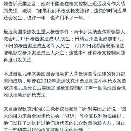
她告诉美国之音，她对于国会在枪支控制上迟迟没有作为感
到失望。她说：“如果我们不改变枪支法律，这类的时间迟早
还会发生，也许一年，也许用不了一年。”
最近美国接连发生重大枪击事件：南卡罗莱纳查尔斯顿黑人
教会6月17日枪击案造成9人丧生；田纳西州查坦奴加市7月
16日的枪击案造成五名军人死亡；7月22日路易斯安那拉法
耶电影院枪杀案造成三人死亡；这些事件使得枪支控制问题
再度引发关注。
不过最近几年来美国国会推动扩大背景调查等法律的努力都
未能成功，即使在2012年康涅狄克州桑迪胡克小学枪杀案造
成20名儿童死亡后美国加强枪支控制的呼声一度高涨国会也
难以推动新的枪支法。
来自康涅狄克州的民主党参议员布鲁门萨对美国之音说：“最
大的阻力来自全国步枪协会（NRA）等枪支权利游说组织，
他们发挥了远远超过他们所代表的民众数量的影响力，阻止
了一些切实可行的枪支控制法案的推动。”