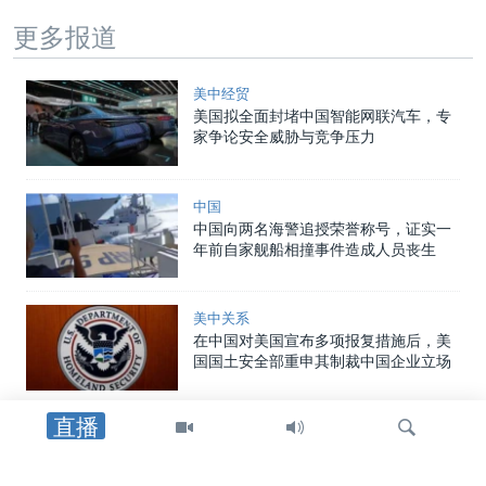
更多报道
美中经贸
美国拟全面封堵中国智能网联汽车，专
家争论安全威胁与竞争压力
中国
中国向两名海警追授荣誉称号，证实一
年前自家舰船相撞事件造成人员丧生
美中关系
在中国对美国宣布多项报复措施后，美
国国土安全部重申其制裁中国企业立场
直播
国会报道
美参议员丹恩斯向VOA证实他将于近期
访华，为美中峰会铺路