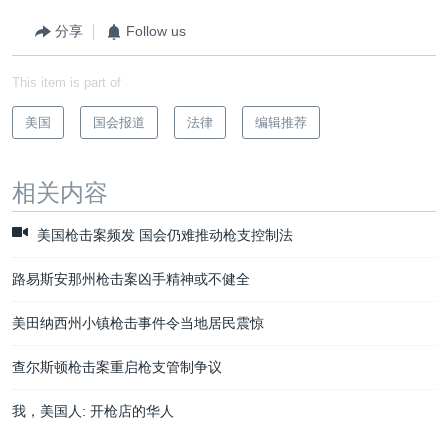
分享
Follow us
This item is part of
美国
国会报道
法律
编辑推荐
相关内容
美国枪击案频发 国会仍难推动枪支控制法
路易斯安那州枪击案凶手精神或不健全
美田纳西州小镇枪击事件令当地居民震惊
查尔斯顿枪击案重启枪支管制争议
我，美国人: 开枪店的华人