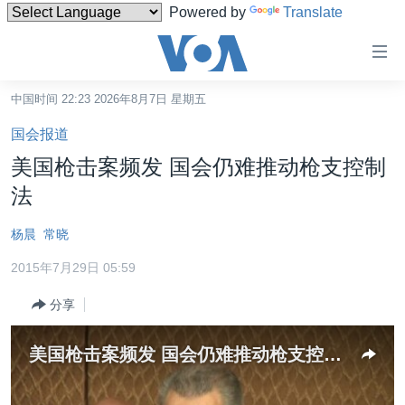
Powered by
Translate
无
障
碍
中国时间 22:23 2026年8月7日 星期五
主页
链
国会报道
接
美国
美国枪击案频发 国会仍难推动枪支控制
跳
中国
法
转
台湾
到
杨晨
常晓
内
港澳
容
2015年7月29日 05:59
国际
跳
分享
转
分类新闻
最新国际新闻
到
美中关系
印太
经济·金融·贸易
导
美国枪击案频发 国会仍难推动枪支控制法
航
热点专题
中东
人权·法律·宗教
跳