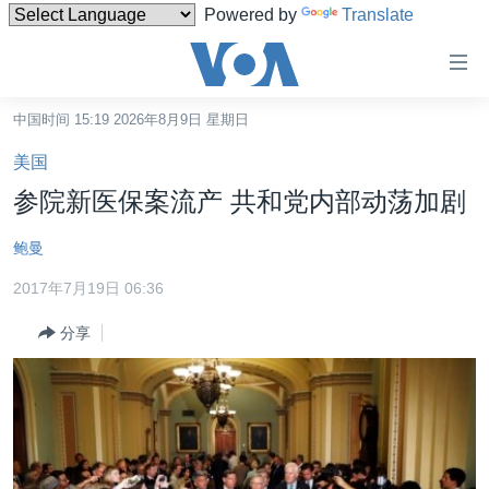
Powered by
Translate
无
障
碍
中国时间 15:19 2026年8月9日 星期日
主页
链
美国
接
美国
参院新医保案流产 共和党内部动荡加剧
跳
中国
转
鲍曼
台湾
到
2017年7月19日 06:36
内
港澳
容
分享
国际
跳
转
分类新闻
最新国际新闻
到
美中关系
印太
经济·金融·贸易
导
航
热点专题
中东
人权·法律·宗教
跳