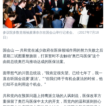
VOA视频
欧洲
科教·文娱·体健
白宫要闻
转
到
VOA今日焦点
非洲
军事
国会报道
检
中文广播
美洲
劳工
美中关系
索
全球议题
环境
美国建国250周年
关注我们
参议院多数党领袖麦康奈尔在国会山举行记者会。（2017年7月18
埃博拉疫情
日）
美国之音专访
国会山 —
共和党在减少政府在医保领域作用的努力失败之后
重要讲话与声明
星期二试图重整旗鼓，打算暂时不去触动“奥巴马医保”这个
台海两岸关系
由前总统奥巴马推动达成的医保法案。
其他语言网站
南中国海争端
面带怒气的川普总统说，“我肯定很失望。已经七年了，我一
关注西藏
直在听国会说要‘废法’。” “但我们终于有机会废法的时候，他
们却不去利用这个机会。”
关注新疆
GEN Z 看美国
共和党内在预算问题上持鹰派立场的人讽刺说，医保改革方
案保留了奥巴马医保中太大的开支，而党内的温和派则担心