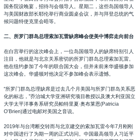
国务院设晚宴，招待与会领导人。星期二，这些岛国领导人
与美国财政部长耶伦举行商业圆桌会议，并与拜登总统的气
候问题特使克里会晤等。
二、所罗门群岛总理索加瓦雷缺席峰会使美中博弈走向前台
在白宫举行的这次峰会上，一位岛国领导人的缺席特别引人
注目，他就是与北京关系密切的所罗门群岛总理索加瓦雷。
他在纽约参加了今年的联合国大会，但并未前来华盛顿参加
这次峰会。华盛顿对他决定不参加峰会表示遗憾。
“所罗门群岛总理缺席是过去几个月美国与所罗门群岛关系恶
化的标志，”乔治城大学亚洲研究项目教授以及澳大利亚国立
大学太平洋事务系研究员帕特里夏·奥布莱恩(Patricia
O’Brien)通过电邮对美国之音说。
2019年与台湾断交转而与北京建交的索加瓦雷今年7月刚刚
对中国进行了为期一周的正式访问。中国最高领导人习近平