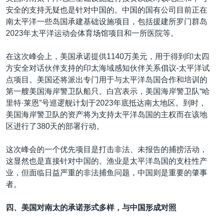
安全的支持无疑也是针对中国的。中国的国有公司目前正在
南太平洋一些岛国承建基础设施项目，包括援建所罗门群岛
2023年太平洋运动会体育场馆项目和一所医院等。
在这次峰会上，美国承诺提供1140万美元，用于得到印太四
方安全对话伙伴支持的印太海域感知伙伴关系倡议-太平洋试
点项目。美国还将派出专门用于与太平洋岛国合作和培训的
第一艘美国海岸警卫队船只。白宫表示，美国海岸警卫队“哈
里特·莱恩”号巡逻舰计划于2023年底抵达南太地区。到时，
美国海岸警卫队的资产将为支持太平洋岛国的主权而在该地
区进行了380天的部署行动。
这次峰会的一个优先项目是打击非法、未报告的捕捞活动，
这显然也是直接针对中国的。渔业是太平洋岛国的支柱性产
业，但面临日益严重的非法捕鱼问题，中国则是重要的肇事
者。
四、美国对南太的承诺形式多样，与中国形成对照