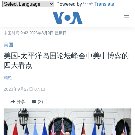
Powered by
Translate
无
障
碍
中国时间 9:42 2026年8月9日 星期日
主页
链
美国
接
美国
美国-太平洋岛国论坛峰会中美中博弈的
跳
中国
四大看点
转
台湾
到
莉雅
内
港澳
容
2023年9月27日 07:13
国际
跳
分享
(3)
转
分类新闻
最新国际新闻
到
美中关系
印太
经济·金融·贸易
导
航
热点专题
中东
人权·法律·宗教
跳