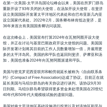
在第一次美国-太平洋岛国论坛峰会以来，美国在所罗门群岛
重新开设了93年关闭的大使馆，在汤加开设大使馆，在斐济
设立美国国际开发署太平洋地区代表处和在巴布亚新几内亚
设立国家代表处。2022年2月，国务卿布林肯抵达斐济，是
36年来首次有美国国务卿访问该国。
在这次峰会上，美国宣布打算2024年在瓦努阿图开设大使
馆，并正在讨论与基里巴斯政府开设大使馆的问题。美国国
际开发署计划将其目前的工作人员数量增加一倍，并雇用更
多的太平洋岛民。美国的和平队也返回到斐济、萨摩亚和汤
加，美国也准备2024年向瓦努阿图派遣和平队。
美国与密克罗尼西亚联邦和帕劳就延长被称为《自由联系条
约》(Compact of Free Association)达成了协议。目前正在就
延长美国与马绍尔群岛的有关协议进行谈判。该协议9月30
日到期。马绍尔群岛希望获得更多资金来处理美国在20世纪
40年代和50年代大规模核试验的遗留问题。
美国对南太平洋地区基础设施进行投资以及对该地区和平与