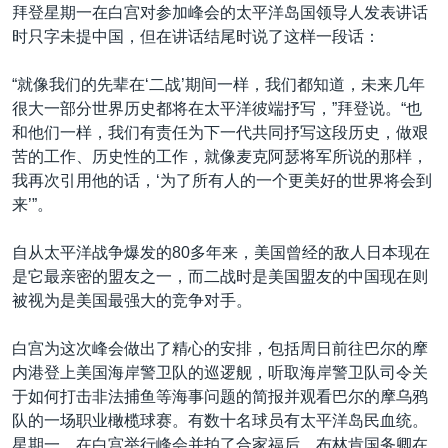
拜登星期一在白宫对参加峰会的太平洋岛国领导人发表讲话
时只字未提中国，但在讲话结尾时说了这样一段话：
“就像我们的先辈在‘二战’期间一样，我们都知道，未来几年
很大一部分世界历史都将在太平洋彼端抒写，”拜登说。“也
和他们一样，我们有责任为下一代共同抒写这段历史，做艰
苦的工作、历史性的工作，就像麦克阿瑟将军所说的那样，
我再次引用他的话，‘为了所有人的一个更美好的世界将会到
来’”。
自从太平洋战争爆发的80多年来，美国曾经的敌人日本现在
是它最亲密的盟友之一，而二战时是美国盟友的中国现在则
被视为是美国最强大的竞争对手。
白宫为这次峰会做出了精心的安排，包括周日前往巴尔的摩
内港登上美国海岸警卫队的巡逻舰，听取海岸警卫队司令关
于如何打击非法捕鱼等海事问题的简报并观看巴尔的摩乌鸦
队的一场职业橄榄球赛。有数十名球员有太平洋岛民血统。
星期一，在白宫举行峰会并拍了合家福后，布林肯国务卿在