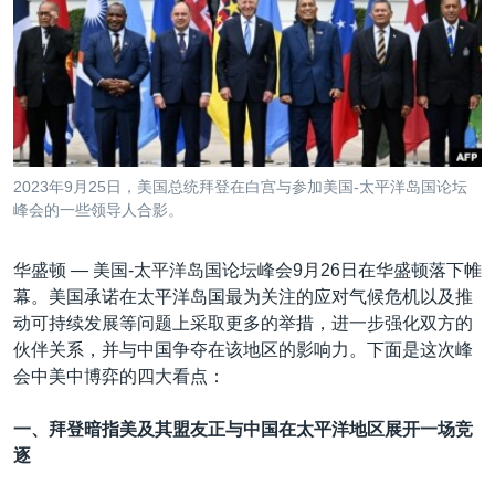
VOA视频
欧洲
科教·文娱·体健
白宫要闻
转
到
VOA今日焦点
非洲
军事
国会报道
检
中文广播
美洲
劳工
美中关系
索
全球议题
环境
美国建国250周年
关注我们
埃博拉疫情
2023年9月25日，美国总统拜登在白宫与参加美国-太平洋岛国论坛
美国之音专访
峰会的一些领导人合影。
重要讲话与声明
华盛顿 —
美国-太平洋岛国论坛峰会9月26日在华盛顿落下帷
台海两岸关系
幕。美国承诺在太平洋岛国最为关注的应对气候危机以及推
其他语言网站
动可持续发展等问题上采取更多的举措，进一步强化双方的
南中国海争端
伙伴关系，并与中国争夺在该地区的影响力。下面是这次峰
关注西藏
会中美中博弈的四大看点：
关注新疆
一、拜登暗指美及其盟友正与中国在太平洋地区展开一场竞
GEN Z 看美国
逐