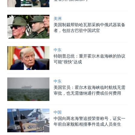
美洲
美国制裁帮助哈瓦那采购中俄武器装备
者，包括古巴驻中国武官
中东
特朗普总统：重开霍尔木兹海峡的协议
可能“很快”达成
中东
美国官员：霍尔木兹海峡临时航线无需
审批，也无需缴纳通行费或任何费用
中国
中国向两名海警追授荣誉称号，证实一
年前自家舰船相撞事件造成人员丧生