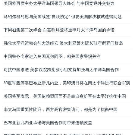
美国将再度主办太平洋岛国领导人峰会 与中国竞逐外交魅力
马绍尔群岛愿与美国续签“自联协定” 但要美国解决核试遗留问题
下周召集第二次峰会 白宫称拜登将重申对太平洋岛国的承诺
强化太平洋运动会与大选维安 澳大利亚警力延长驻守所罗门群岛
中国警务专家进入岛国瓦努阿图，相关国家警惕关注
对抗中国渗透 美参议院跨党派小组支持加强与太平洋岛国合作
印度军舰停靠巴布亚新几内亚，美印澳日将在南太平洋进行联合军演
美国将军表示，美国依赖盟国而不是靠自身扩军在太平洋抗衡中国
南太岛国重要性陡升，西方高官密集访问，都是为了抗衡中国
巴布亚新几内亚承诺与美国合作将带来连锁效益