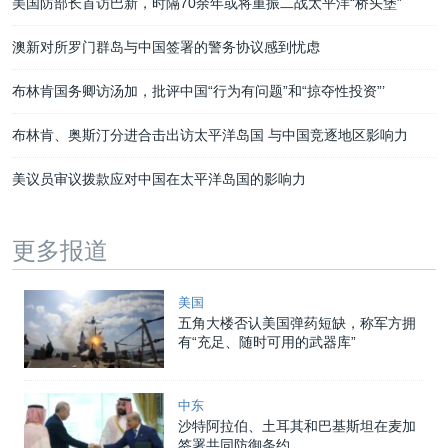
美国防部长首访巴新，时隔70余年或将重振二战太平洋“桥头堡”
澳新对所罗门群岛与中国签署的警务协议感到忧虑
布林肯国务卿访汤加，批评中国“行为有问题”和“掠夺性投资”’
布林肯、奥斯汀分进合击出访太平洋岛国 与中国竞逐地区影响力
美议员审议拨款应对中国在太平洋岛国的影响力
更多报道
美国
五角大楼否认美国弹药短缺，称军方拥
有“充足、随时可用的武器库”
中东
沙特阿拉伯、土耳其和巴基斯坦在麦加
签署共同防御条约