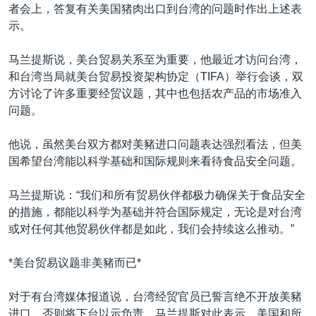
者会上，答复有关美国猪肉出口到台湾的问题时作出上述表
示。
马兰提斯说，美台贸易关系至为重要，他最近才访问台湾，
和台湾当局就美台贸易投资架构协定（TIFA）举行会谈，双
方讨论了许多重要经贸议题，其中也包括农产品的市场准入
问题。
他说，虽然美台双方都对美豬进口问题表达强烈看法，但美
国希望台湾能以科学基础和国际规则来看待食品安全问题。
马兰提斯说：“我们和所有贸易伙伴都极力确保关于食品安全
的措施，都能以科学为基础并符合国际规定，无论是对台湾
或对任何其他贸易伙伴都是如此，我们会持续这么推动。”
*美台贸易议题非美豬而已*
对于有台湾媒体报道说，台湾经贸官员已誓言绝不开放美豬
进口，否则将下台以示负责，马兰提斯对此表示，美国和所