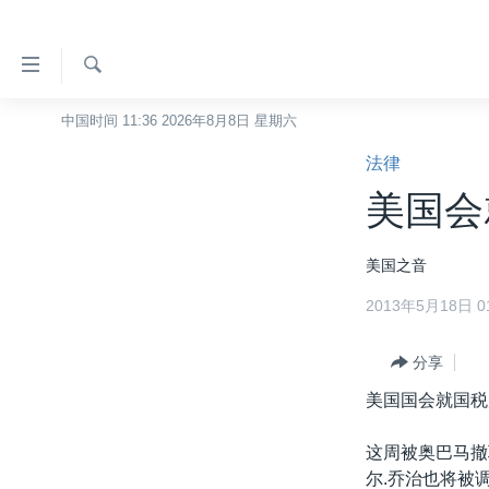
无
障
碍
检
中国时间 11:36 2026年8月8日 星期六
主页
索
链
法律
美国
接
美国会
中国
跳
转
台湾
美国之音
到
港澳
内
2013年5月18日 01
容
国际
跳
分类新闻
分享
最新国际新闻
转
到
美国国会就国税
美中关系
印太
经济·金融·贸易
导
热点专题
中东
人权·法律·宗教
航
这周被奥巴马撤
跳
尔.乔治也将被
VOA视频
欧洲
科教·文娱·体健
白宫要闻