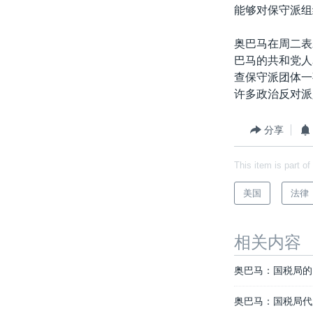
转
能够对保守派组
VOA今日焦点
非洲
军事
国会报道
到
检
奥巴马在周二表
中文广播
美洲
劳工
美中关系
索
巴马的共和党人
全球议题
环境
美国建国250周年
查保守派团体一
许多政治反对派
埃博拉疫情
美国之音专访
分享
重要讲话与声明
This item is part of
台海两岸关系
美国
法律
南中国海争端
关注西藏
相关内容
关注新疆
奥巴马：国税局的
GEN Z 看美国
奥巴马：国税局代