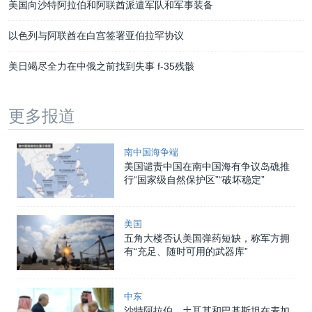
美国向沙特阿拉伯和阿联酋派遣军队和军事装备
以色列与阿联酋在白宫签署亚伯拉罕协议
美日竭尽全力在中俄之前找到失事 f-35残骸
更多报道
南中国海争端
美国谴责中国在南中国海有争议岛礁推
行“国家级自然保护区”“破坏稳定”
美国
五角大楼否认美国弹药短缺，称军方拥
有“充足、随时可用的武器库”
中东
沙特阿拉伯、土耳其和巴基斯坦在麦加