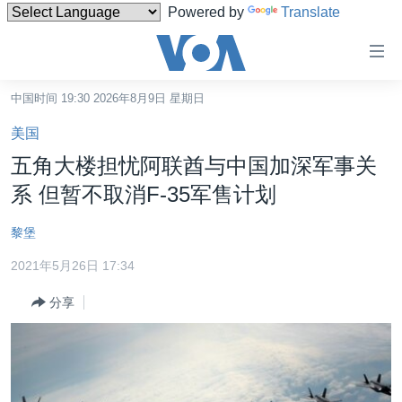
Powered by
Translate
无
障
碍
中国时间 19:30 2026年8月9日 星期日
主页
链
美国
接
美国
五角大楼担忧阿联酋与中国加深军事关
跳
中国
系 但暂不取消F-35军售计划
转
台湾
到
黎堡
内
港澳
容
2021年5月26日 17:34
国际
跳
分享
转
分类新闻
最新国际新闻
到
美中关系
印太
经济·金融·贸易
导
航
热点专题
中东
人权·法律·宗教
跳