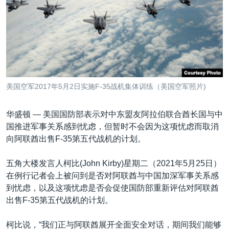
VOA视频
欧洲
科教·文娱·体健
白宫要闻
转
到
VOA今日焦点
非洲
军事
国会报道
检
中文广播
美洲
劳工
美中关系
索
全球议题
环境
美国建国250周年
关注我们
埃博拉疫情
美国空军2017年5月2日实施F-35战机集体训练（美国空军照片)
美国之音专访
华盛顿 —
美国国防部表示对中东盟友阿拉伯联合酋长国与中
重要讲话与声明
国推进军事关系感到忧虑，但暂时不会因为这项忧虑而取消
台海两岸关系
其他语言网站
向阿联酋出售F-35第五代战机的计划。
南中国海争端
五角大楼发言人柯比(John Kirby)星期二（2021年5月25日）
关注西藏
在例行记者会上被问到是否对阿联酋与中国加深军事关系感
到忧虑，以及这项忧虑是否会促使国防部重新评估对阿联酋
关注新疆
出售F-35第五代战机的计划。
GEN Z 看美国
柯比说，“我们正与阿联酋展开全面安全对话，期间我们能够