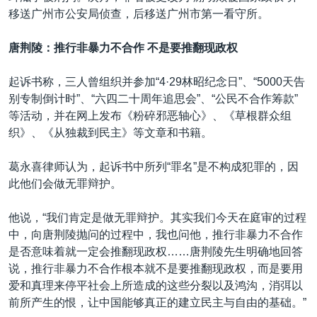
移送广州市公安局侦查，后移送广州市第一看守所。
唐荆陵：推行非暴力不合作
不是要推翻现政权
起诉书称，三人曾组织并参加“4·29林昭纪念日”、“5000天告
别专制倒计时”、“六四二十周年追思会”、“公民不合作筹款”
等活动，并在网上发布《粉碎邪恶轴心》、《草根群众组
织》、《从独裁到民主》等文章和书籍。
葛永喜律师认为，起诉书中所列“罪名”是不构成犯罪的，因
此他们会做无罪辩护。
他说，“我们肯定是做无罪辩护。其实我们今天在庭审的过程
中，向唐荆陵抛问的过程中，我也问他，推行非暴力不合作
是否意味着就一定会推翻现政权……唐荆陵先生明确地回答
说，推行非暴力不合作根本就不是要推翻现政权，而是要用
爱和真理来停平社会上所造成的这些分裂以及鸿沟，消弭以
前所产生的恨，让中国能够真正的建立民主与自由的基础。”