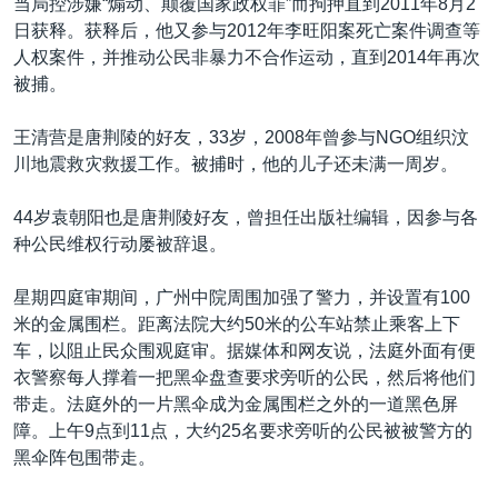
当局控涉嫌“煽动、颠覆国家政权罪”而拘押直到2011年8月2
日获释。获释后，他又参与2012年李旺阳案死亡案件调查等
人权案件，并推动公民非暴力不合作运动，直到2014年再次
被捕。
王清营是唐荆陵的好友，33岁，2008年曾参与NGO组织汶
川地震救灾救援工作。被捕时，他的儿子还未满一周岁。
44岁袁朝阳也是唐荆陵好友，曾担任出版社编辑，因参与各
种公民维权行动屡被辞退。
星期四庭审期间，广州中院周围加强了警力，并设置有100
米的金属围栏。距离法院大约50米的公车站禁止乘客上下
车，以阻止民众围观庭审。据媒体和网友说，法庭外面有便
衣警察每人撑着一把黑伞盘查要求旁听的公民，然后将他们
带走。法庭外的一片黑伞成为金属围栏之外的一道黑色屏
障。上午9点到11点，大约25名要求旁听的公民被被警方的
黑伞阵包围带走。