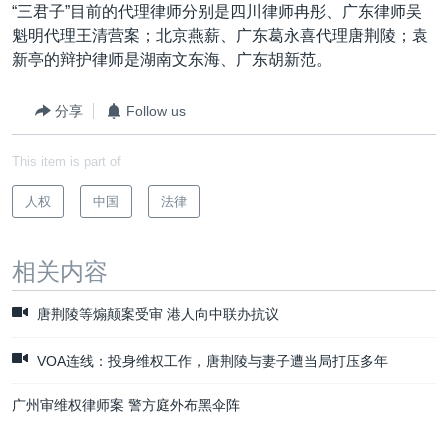
“三君子”目前的代理律师分别是四川律师冉彤、广东律师吴
魁明代理王清营案；北京燕薪、广东葛永喜代理唐荆陵；袁
新亭的辩护律师是湖南文东海、广东胡新范。
分享
Follow us
This item is part of
人权
中国
法律
相关内容
唐荆陵等煽颠案受审 港人向中联办抗议
VOA连线：投身维权工作，唐荆陵与妻子遭当局打压多年
广州审维权律师案 警方庭外布黑伞阵