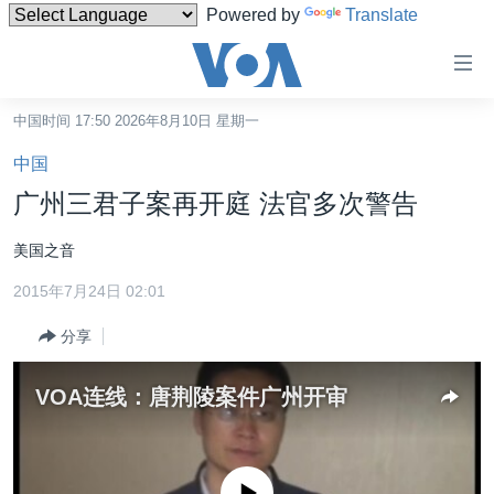
Powered by
Translate
无
障
碍
中国时间 17:50 2026年8月10日 星期一
主页
链
中国
接
美国
广州三君子案再开庭 法官多次警告
跳
中国
转
美国之音
台湾
到
2015年7月24日 02:01
内
港澳
容
分享
国际
跳
转
分类新闻
最新国际新闻
VOA连线：唐荆陵案件广州开审
到
美中关系
印太
经济·金融·贸易
导
航
热点专题
中东
人权·法律·宗教
跳