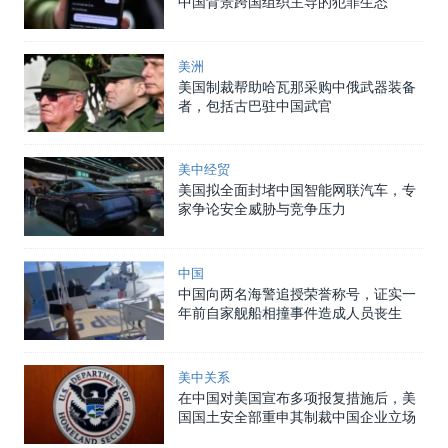
中国背景跨国组织主导的犯罪生态
美洲
美国制裁帮助哈瓦那采购中俄武器装备
者，包括古巴驻中国武官
美中经贸
美国拟全面封堵中国智能网联汽车，专
家争论安全威胁与竞争压力
中国
中国向两名海警追授荣誉称号，证实一
年前自家舰船相撞事件造成人员丧生
美中关系
在中国对美国宣布多项报复措施后，美
国国土安全部重申其制裁中国企业立场