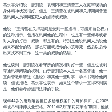
葛永喜介绍说，唐荆陵、袁朝阳和王清营三人在庭审现场的
身体精神状况很好。但是，王清营在被讯问和关押期间曾遭
遇讯问人员和同监犯人的虐待或威胁。
他说：“王清营在关押期间是受到一些虐待，可能来自公权力
的这种指示。包括在讯问他的过程中，也是有一些侮辱或者
对人身的打击、威胁，都是有的。特别是他说讯问人员说他
如果不配合的话，那么可能就把你的小孩毒死，然后以后你
出来找不到工作，这一类的威胁的话语。”
他也谈到，唐荆陵在看守所的情况相对好一些，但是也被剥
夺通讯和阅读的权利。由于唐荆陵本人是一名基督徒，他一
直向管教申请送《圣经》和其他一些时事、学术书籍给他阅
读，但被拒绝。葛永喜也表示，如果这个请求一直得不到满
足，他们会考虑运用法律的手段。
现年44岁的唐荆陵曾担任多起维权案件的辩护律师，在2005
年被吊销律师执业资格。2011年2月“茉莉花革命”期间，他被