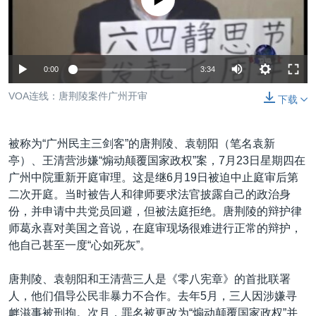
没有媒体可用资源
VOA视频
欧洲
科教·文娱·体健
白宫要闻
转
到
VOA今日焦点
非洲
军事
国会报道
检
中文广播
美洲
劳工
美中关系
索
0:00
3:34
全球议题
环境
美国建国250周年
关注我们
VOA连线：唐荆陵案件广州开审
下载
埃博拉疫情
美国之音专访
被称为“广州民主三剑客”的唐荆陵、袁朝阳（笔名袁新
重要讲话与声明
亭）、王清营涉嫌“煽动颠覆国家政权”案，7月23日星期四在
广州中院重新开庭审理。这是继6月19日被迫中止庭审后第
台海两岸关系
其他语言网站
二次开庭。当时被告人和律师要求法官披露自己的政治身
南中国海争端
份，并申请中共党员回避，但被法庭拒绝。唐荆陵的辩护律
师葛永喜对美国之音说，在庭审现场很难进行正常的辩护，
关注西藏
他自己甚至一度“心如死灰”。
关注新疆
唐荆陵、袁朝阳和王清营三人是《零八宪章》的首批联署
GEN Z 看美国
人，他们倡导公民非暴力不合作。去年5月，三人因涉嫌寻
衅滋事被刑拘。次月，罪名被更改为“煽动颠覆国家政权”并