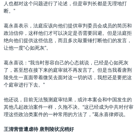
人也都对这个问题进行了论述，但是审判长都是无理地打
断。”
葛永喜表示，法庭应该向他们提供审判委员会成员的简历和
政治信仰，这样他们才可以决定是否需要回避。但是法庭拒
绝向他们提供这些信息，而且多次敲重锤打断他们的发言，
让他一度“心如死灰”。
葛永喜说：“我当时形容自己的心态就说，已经是心如死灰
了，甚至想在接下来的庭审就不再发言了。但是当我看唐荆
陵先生一直面带着微笑去面对这一切的话，我想还是要把这
个庭审进行下去。”
他还说，目前无法预测庭审结果，或许本案会和中国发生的
其他几起政治案件一样，久拖不决。“这已经成为中共对付审
理这些政治类案件的一种常用的方法了，”葛永喜律师说。
王清营曾遭虐待
唐荆陵状况稍好