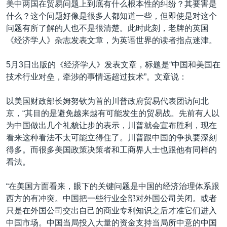
美中两国在贸易问题上到底有什么根本性的纠纷？其要害是
什么？这个问题好像是很多人都知道一些，但即使是对这个
问题有所了解的人也不是很清楚。此时此刻，老牌的英国
《经济学人》杂志发表文章，为英语世界的读者指点迷津。
5月3日出版的《经济学人》发表文章，标题是“中国和美国在
技术行业对垒，牵涉的事情远超过技术”。文章说：
以美国财政部长姆努钦为首的川普政府贸易代表团访问北
京，“其目的是避免越来越有可能发生的贸易战。先前有人以
为中国做出几个礼貌让步的表示，川普就会宣布胜利，现在
看来这种看法不太可能立得住了。川普跟中国的争执要深刻
得多。而很多美国政策决策者和工商界人士也跟他有同样的
看法。
“在美国方面看来，眼下的关键问题是中国的经济治理体系跟
西方的有冲突。中国把一些行业全部对外国公司关闭。或者
只是在外国公司交出自己的商业专利知识之后才准它们进入
中国市场。中国当局投入大量的资金支持当局所中意的中国