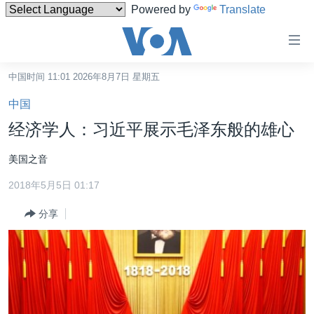
Powered by
Translate
无
障
碍
中国时间 11:01 2026年8月7日 星期五
主页
链
中国
接
美国
经济学人：习近平展示毛泽东般的雄心
跳
中国
转
美国之音
台湾
到
2018年5月5日 01:17
内
港澳
容
分享
国际
跳
转
分类新闻
最新国际新闻
到
美中关系
印太
经济·金融·贸易
导
航
热点专题
中东
人权·法律·宗教
跳