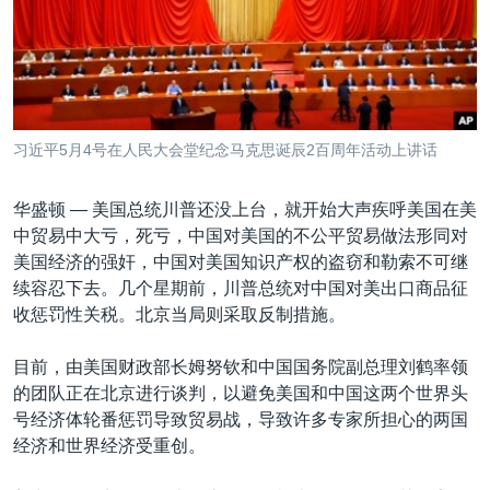
VOA视频
欧洲
科教·文娱·体健
白宫要闻
转
到
VOA今日焦点
非洲
军事
国会报道
检
中文广播
美洲
劳工
美中关系
索
全球议题
环境
美国建国250周年
关注我们
习近平5月4号在人民大会堂纪念马克思诞辰2百周年活动上讲话
埃博拉疫情
美国之音专访
华盛顿 —
美国总统川普还没上台，就开始大声疾呼美国在美
中贸易中大亏，死亏，中国对美国的不公平贸易做法形同对
重要讲话与声明
美国经济的强奸，中国对美国知识产权的盗窃和勒索不可继
台海两岸关系
续容忍下去。几个星期前，川普总统对中国对美出口商品征
其他语言网站
收惩罚性关税。北京当局则采取反制措施。
南中国海争端
关注西藏
目前，由美国财政部长姆努钦和中国国务院副总理刘鹤率领
的团队正在北京进行谈判，以避免美国和中国这两个世界头
关注新疆
号经济体轮番惩罚导致贸易战，导致许多专家所担心的两国
GEN Z 看美国
经济和世界经济受重创。