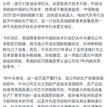
公司，使它们变成全球巨头。在获取西方技术方面，中国当
局鼓励中国的公司哀求、借用或干脆直接盗窃。‘中国制造
2025’是中国的国家计划，目的是在机器人、电动汽车等行业
提升中国的生产能力。这一计划在其他国家看来是像是用一
种不光彩的手段在全球争夺行业霸主地位。
“4月16日，美国商务部对中国的技术行业巨头中兴通讯公司
采取惩罚措施，因为该公司违反国际制裁协议，向伊朗和朝
鲜出口了设备，而且，中兴在2017年承认了这些违规行为之
后承诺要采取补救措施，但却撒谎。这一局面凸显出中国所
面临的风险。美国的惩罚措施是禁止该公司在7年内购买美
国零件。”
“对中兴来说，这一惩罚是严重打击。该公司的生产依赖美国
的部件。中兴公司五分之四的产品包含美国部件，其产品包
括使用美国高通公司芯片的智能手机。中国最大的电讯设备
生产厂商华为则一直在美国受到批评。批评者所批评的是华
为获得技术的手段，以及华为是否协助中国当局从事间谍行
动。如今有消息说，美国司法部正在调查华为，而且调查的