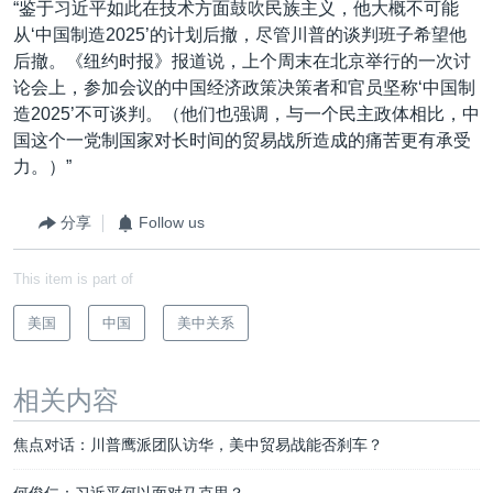
“鉴于习近平如此在技术方面鼓吹民族主义，他大概不可能
从‘中国制造2025’的计划后撤，尽管川普的谈判班子希望他
后撤。《纽约时报》报道说，上个周末在北京举行的一次讨
论会上，参加会议的中国经济政策决策者和官员坚称‘中国制
造2025’不可谈判。（他们也强调，与一个民主政体相比，中
国这个一党制国家对长时间的贸易战所造成的痛苦更有承受
力。）”
分享
Follow us
This item is part of
美国
中国
美中关系
相关内容
焦点对话：川普鹰派团队访华，美中贸易战能否刹车？
何俊仁：习近平何以面对马克思？