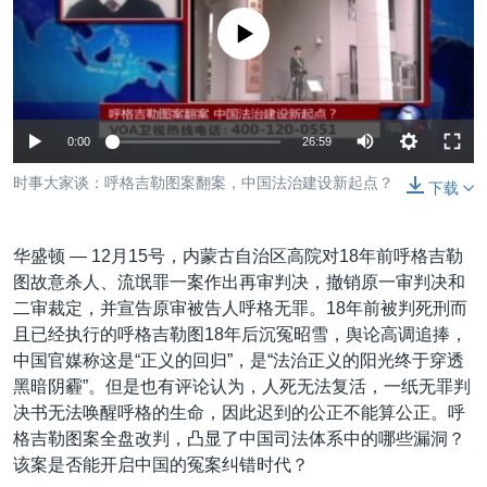
VOA视频
欧洲
科教·文娱·体健
白宫要闻
转
没有媒体可用资源
到
VOA今日焦点
非洲
军事
国会报道
检
中文广播
美洲
劳工
美中关系
索
全球议题
环境
美国建国250周年
关注我们
0:00
26:59
埃博拉疫情
时事大家谈：呼格吉勒图案翻案，中国法治建设新起点？
下载
美国之音专访
重要讲话与声明
华盛顿 —
12月15号，内蒙古自治区高院对18年前呼格吉勒
台海两岸关系
图故意杀人、流氓罪一案作出再审判决，撤销原一审判决和
其他语言网站
二审裁定，并宣告原审被告人呼格无罪。18年前被判死刑而
南中国海争端
且已经执行的呼格吉勒图18年后沉冤昭雪，舆论高调追捧，
关注西藏
中国官媒称这是“正义的回归”，是“法治正义的阳光终于穿透
黑暗阴霾”。但是也有评论认为，人死无法复活，一纸无罪判
关注新疆
决书无法唤醒呼格的生命，因此迟到的公正不能算公正。呼
GEN Z 看美国
格吉勒图案全盘改判，凸显了中国司法体系中的哪些漏洞？
该案是否能开启中国的冤案纠错时代？