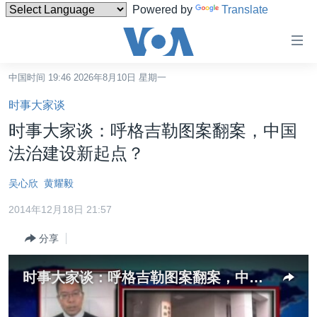
Powered by
Translate
无
障
碍
中国时间 19:46 2026年8月10日 星期一
主页
链
时事大家谈
接
美国
时事大家谈：呼格吉勒图案翻案，中国
跳
中国
法治建设新起点？
转
台湾
到
吴心欣
黄耀毅
内
港澳
容
2014年12月18日 21:57
国际
跳
分享
转
分类新闻
最新国际新闻
到
美中关系
印太
经济·金融·贸易
导
时事大家谈：呼格吉勒图案翻案，中国法治建设新起点？
航
热点专题
中东
人权·法律·宗教
跳