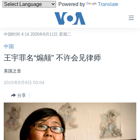
Powered by
Translate
无
障
碍
中国时间 4:14 2026年8月11日 星期二
主页
链
中国
接
美国
王宇罪名“煽颠” 不许会见律师
跳
中国
转
美国之音
台湾
到
2015年8月8日 03:04
内
港澳
容
分享
国际
跳
转
分类新闻
最新国际新闻
到
美中关系
印太
经济·金融·贸易
导
航
热点专题
中东
人权·法律·宗教
跳