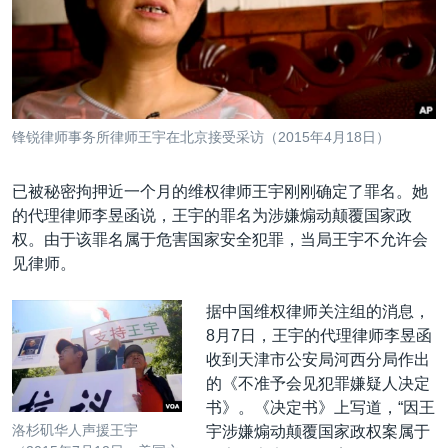
VOA视频
欧洲
科教·文娱·体健
白宫要闻
转
到
VOA今日焦点
非洲
军事
国会报道
检
中文广播
美洲
劳工
美中关系
索
全球议题
环境
美国建国250周年
关注我们
锋锐律师事务所律师王宇在北京接受采访（2015年4月18日）
埃博拉疫情
美国之音专访
已被秘密拘押近一个月的维权律师王宇刚刚确定了罪名。她
的代理律师李昱函说，王宇的罪名为涉嫌煽动颠覆国家政
重要讲话与声明
权。由于该罪名属于危害国家安全犯罪，当局王宇不允许会
台海两岸关系
见律师。
其他语言网站
南中国海争端
据中国维权律师关注组的消息，
关注西藏
8月7日，王宇的代理律师李昱函
收到天津市公安局河西分局作出
关注新疆
的《不准予会见犯罪嫌疑人决定
GEN Z 看美国
书》。《决定书》上写道，“因王
洛杉矶华人声援王宇
宇涉嫌煽动颠覆国家政权案属于