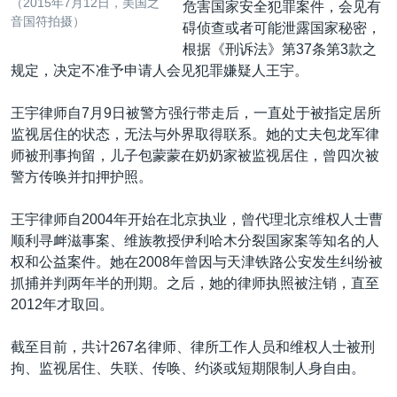
（2015年7月12日，美国之
危害国家安全犯罪案件，会见有
音国符拍摄）
碍侦查或者可能泄露国家秘密，
根据《刑诉法》第37条第3款之
规定，决定不准予申请人会见犯罪嫌疑人王宇。
王宇律师自7月9日被警方强行带走后，一直处于被指定居所
监视居住的状态，无法与外界取得联系。她的丈夫包龙军律
师被刑事拘留，儿子包蒙蒙在奶奶家被监视居住，曾四次被
警方传唤并扣押护照。
王宇律师自2004年开始在北京执业，曾代理北京维权人士曹
顺利寻衅滋事案、维族教授伊利哈木分裂国家案等知名的人
权和公益案件。她在2008年曾因与天津铁路公安发生纠纷被
抓捕并判两年半的刑期。之后，她的律师执照被注销，直至
2012年才取回。
截至目前，共计267名律师、律所工作人员和维权人士被刑
拘、监视居住、失联、传唤、约谈或短期限制人身自由。