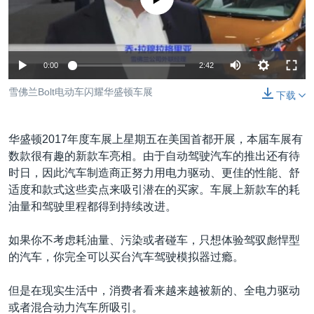
VOA视频
欧洲
科教·文娱·体健
白宫要闻
转
到
VOA今日焦点
非洲
军事
国会报道
检
中文广播
美洲
劳工
美中关系
索
0:00
2:42
全球议题
环境
美国建国250周年
雪佛兰Bolt电动车闪耀华盛顿车展
关注我们
下载
埃博拉疫情
美国之音专访
华盛顿2017年度车展上星期五在美国首都开展，本届车展有
数款很有趣的新款车亮相。由于自动驾驶汽车的推出还有待
重要讲话与声明
时日，因此汽车制造商正努力用电力驱动、更佳的性能、舒
台海两岸关系
其他语言网站
适度和款式这些卖点来吸引潜在的买家。车展上新款车的耗
油量和驾驶里程都得到持续改进。
南中国海争端
关注西藏
如果你不考虑耗油量、污染或者碰车，只想体验驾驭彪悍型
的汽车，你完全可以买台汽车驾驶模拟器过瘾。
关注新疆
GEN Z 看美国
但是在现实生活中，消费者看来越来越被新的、全电力驱动
或者混合动力汽车所吸引。