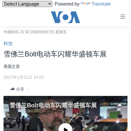
Powered by
Translate
无
障
碍
中国时间 21:50 2026年8月7日 星期五
主页
链
科技
接
美国
雪佛兰Bolt电动车闪耀华盛顿车展
跳
中国
转
美国之音
台湾
到
2017年1月31日 10:02
内
港澳
容
分享
国际
跳
转
分类新闻
最新国际新闻
雪佛兰Bolt电动车闪耀华盛顿车展
到
美中关系
印太
经济·金融·贸易
导
航
热点专题
中东
人权·法律·宗教
跳
没有媒体可用资源