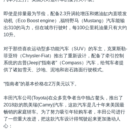
即使是排量最为节俭，配备2.3升涡轮增压和燃油缸内直喷发
动机（Eco Boost engine）,福特野马（Mustang）汽车能输
出310的马力，但在城市行驶时，每100公里耗油量只有大约
10升。
对于那些喜欢运动型多功能汽车（SUV）的车主，克莱斯勒-
菲亚特（Chrysler-Fiat）推出了重新设计，配备了牵引控制
系统的吉普(Jeep)“指南者”（Compass）汽车，给驾车者提
供了诸如雪天、沙地、泥地和岩石路面行驶模式。
“指南者”的基本价格在2万美元以下。
丰田汽车公司(Toyota)在众多竞争者当中独占鳌头，推出了
2018款的凯美瑞(Camry)汽车，这款汽车是几十年来美国最
畅销的家庭轿车。为了努力吸引年轻购车者，丰田公司进行
了一些重大改进，把这款汽车设计得驾驶起来更加激动人
心：