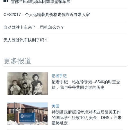
雪佛兰Bolt电动车闪耀华盛顿车展
CES2017：个人运输载具价格走低靠近寻常人家
自动驾驶卡车来了，司机怎么办？
无人驾驶汽车快到了吗？
更多报道
记者手记
记者手记：站在珍珠港--85年的时空交
错，我与爷爷共同走过的历史
美国
特朗普政府据报考虑对毕业后留美工作
的国际学生征收10万美金；DHS：并未
最终敲定