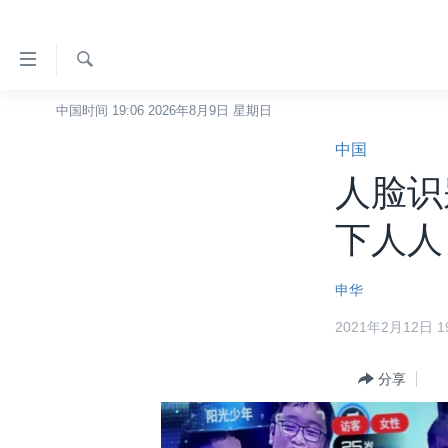
无
障
碍
检
中国时间 19:06 2026年8月9日 星期日
主页
索
链
中国
美国
接
人脸识
中国
跳
转
台湾
下人人
到
港澳
内
申华
容
国际
跳
2021年2月12日 19
分类新闻
最新国际新闻
转
到
美中关系
印太
经济·金融·贸易
分享
导
热点专题
中东
人权·法律·宗教
航
跳
VOA视频
欧洲
科教·文娱·体健
白宫要闻