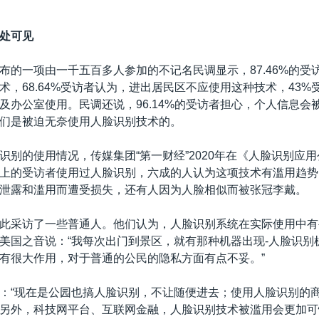
处可见
布的一项由一千五百多人参加的不记名民调显示，87.46%的受
术，68.64%受访者认为，进出居民区不应使用这种技术，43%
及办公室使用。民调还说，96.14%的受访者担心，个人信息会被泄
们是被迫无奈使用人脸识别技术的。
识别的使用情况，传媒集团“第一财经”2020年在《人脸识别应
上的受访者使用过人脸识别，六成的人认为这项技术有滥用趋势
泄露和滥用而遭受损失，还有人因为人脸相似而被张冠李戴。
此采访了一些普通人。他们认为，人脸识别系统在实际使用中有
美国之音说：“我每次出门到景区，就有那种机器出现-人脸识别
有很大作用，对于普通的公民的隐私方面有点不妥。”
：“现在是公园也搞人脸识别，不让随便进去；使用人脸识别的
另外，科技网平台、互联网金融，人脸识别技术被滥用会更加可