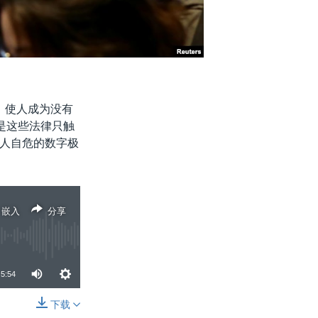
，使人成为没有
是这些法律只触
人自危的数字极
嵌入
分享
5:54
下载
分享