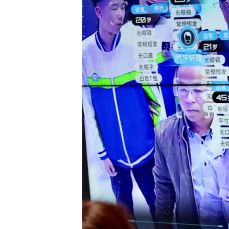
转
VOA今日焦点
非洲
军事
国会报道
到
检
中文广播
美洲
劳工
美中关系
索
全球议题
环境
美国建国250周年
埃博拉疫情
美国之音专访
重要讲话与声明
台海两岸关系
南中国海争端
关注西藏
关注新疆
GEN Z 看美国