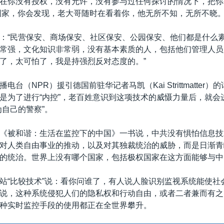
在你没有授权，没有允许，没有参与过任何探讨的情况下，把你
国家，你会发现，老大哥随时在看着你，他无所不知，无所不晓。
：“民营保安、商场保安、社区保安、公园保安、他们都是什么
常强，文化知识非常弱，没有基本素质的人，包括他们管理人员
了，太可怕了，我是持强烈反对态度的。”
电台（NPR）援引德国前驻华记者马凯（Kai Strittmatter
是为了进行“内控”，老百姓意识到这项技术的威慑力量后，就会
为自己的警察”。
《被和谐：生活在监控下的中国》一书说，中共没有惧怕信息技
对人类自由事业的推动，以及对其独裁统治的威胁，而是日渐青
的统治。世界上没有哪个国家，包括极权国家在这方面能够与中
站“比较技术”说：看你问谁了，有人说人脸识别监视系统能使社
说，这种系统侵犯人们的隐私权和行动自由，或者二者兼而有之
种实时监控手段的使用都正在全世界攀升。