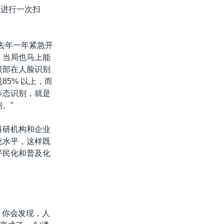
脸进行一次扫
去年一年紧急开
，当局也马上能
眼部在人脸识别
85% 以上，而
步态识别，就是
。”
科研机构和企业
统水平，这样既
平民化和普及化
，你会发现，人