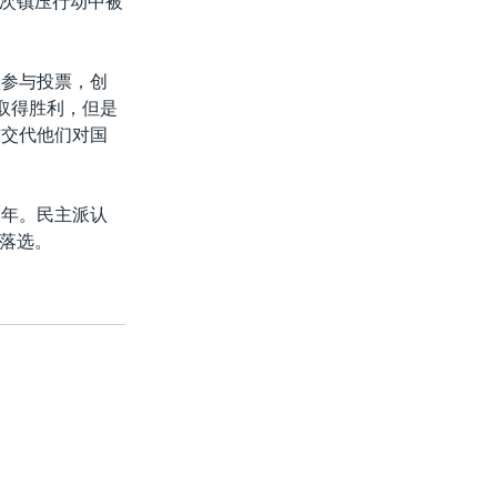
次镇压行动中被
跃参与投票，创
取得胜利，但是
求交代他们对国
一年。民主派认
落选。