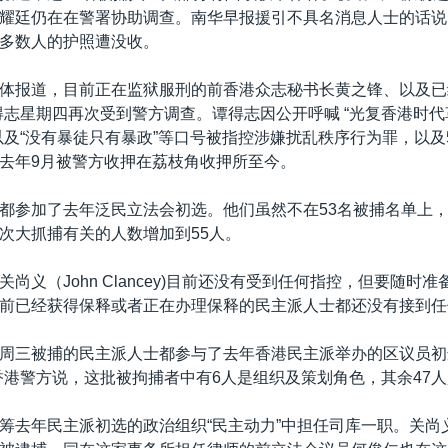
耀廷仍在在警署协助调查。南华早报援引不具名消息人士的话说
多数人的护照遭没收。
体报道，目前正在监狱服刑的前香港众志秘书长黄之锋、以及已
得志星期四再次受到警方调查。谭得志因公开呼喊 “光复香港时代革
以及“没有暴徒只有暴政”等口号被指控涉嫌扰乱秩序行为罪，以及
去年9月被警方收押在荔枝角收押所至今。
都参加了去年泛民立法会初选。他们虽然不在53名被捕名单上
次大抓捕有关的人数增加到55人。
尚义（John Clancey)目前还没有受到任何指控，但要随时
前已经获得保释或者正在办理保释的民主派人士都还没有接到任
周三被捕的民主派人士都参与了去年香港民主派举办的区议员初
香港警方说，这批被拘捕者中有6人是组织及策划角色，其余47
筹去年民主派初选的政治组织“民主动力”中担任司库一职。关尚