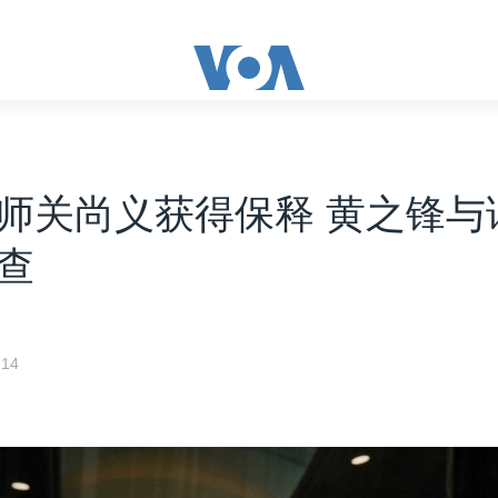
师关尚义获得保释 黄之锋与
查
14