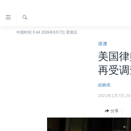
无
障
碍
检
中国时间 0:44 2026年8月7日 星期五
主页
索
链
港澳
美国
接
美国律
中国
跳
转
台湾
再受调
到
港澳
内
赵婉成
容
国际
跳
2021年1月7日 23:
分类新闻
最新国际新闻
转
到
美中关系
印太
经济·金融·贸易
分享
导
热点专题
中东
人权·法律·宗教
航
跳
VOA视频
欧洲
科教·文娱·体健
白宫要闻