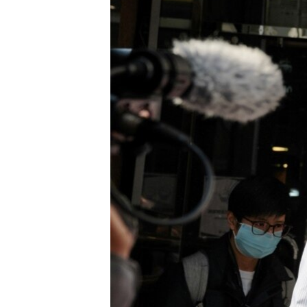
转
VOA今日焦点
非洲
军事
国会报道
到
检
中文广播
美洲
劳工
美中关系
索
全球议题
环境
美国建国250周年
埃博拉疫情
美国之音专访
重要讲话与声明
台海两岸关系
南中国海争端
关注西藏
关注新疆
GEN Z 看美国