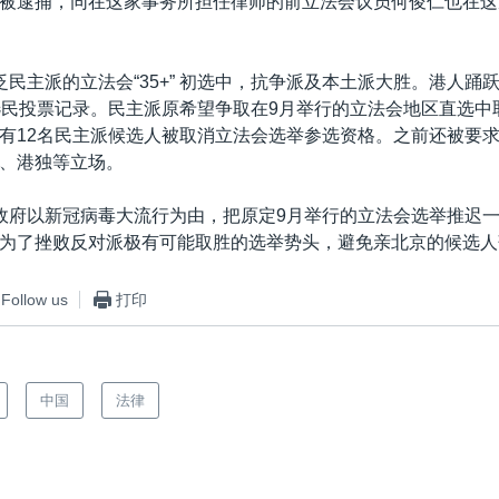
被逮捕，同在这家事务所担任律师的前立法会议员何俊仁也在这
泛民主派的立法会“35+” 初选中，抗争派及本土派大胜。港人踊
选民投票记录。民主派原希望争取在9月举行的立法会地区直选中
有12名民主派候选人被取消立法会选举参选资格。之前还被要
、港独等立场。
政府以新冠病毒大流行为由，把原定9月举行的立法会选举推迟
为了挫败反对派极有可能取胜的选举势头，避免亲北京的候选人
Follow us
打印
中国
法律