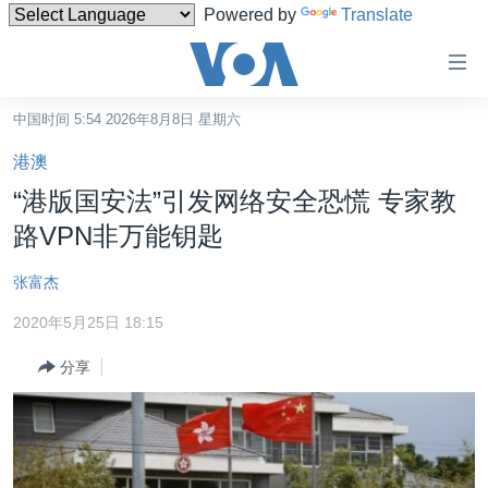
Powered by
Translate
无
障
碍
中国时间 5:54 2026年8月8日 星期六
主页
链
港澳
接
美国
“港版国安法”引发网络安全恐慌 专家教
跳
中国
路VPN非万能钥匙
转
台湾
到
张富杰
内
港澳
容
2020年5月25日 18:15
国际
跳
分享
转
分类新闻
最新国际新闻
到
美中关系
印太
经济·金融·贸易
导
航
热点专题
中东
人权·法律·宗教
跳