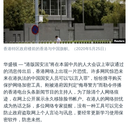
VOA视频
欧洲
科教·文娱·体健
白宫要闻
转
到
VOA今日焦点
非洲
军事
国会报道
检
中文广播
美洲
劳工
美中关系
索
全球议题
环境
美国建国250周年
关注我们
埃博拉疫情
香港特区政府楼前的香港与中国旗帜。（2020年5月25日）
美国之音专访
华盛顿 —
“港版国安法”将在本届中共的人大会议上审议通过
重要讲话与声明
的消息传出后，香港网络上出现一片恐慌。许多网民惊恐未
台海两岸关系
其他语言网站
来在港执法的中国国安人员可以“以言入罪”，纷纷搜寻购买
保护网络加密工具。刚被港府因判定“侮辱警方”而勒令停播
南中国海争端
的香港电台头条新闻节目的主持人，为了除清个人网络痕
关注西藏
迹，在网上公开展示永久移除脸书帐户。在港人的网络担忧
成为热话之际，多位网络专家提醒，没有一种工具可以完全
关注新疆
防止政府盗取网上个人言论与讯息，要经常更新学习使用保
GEN Z 看美国
密软件，防患未然。