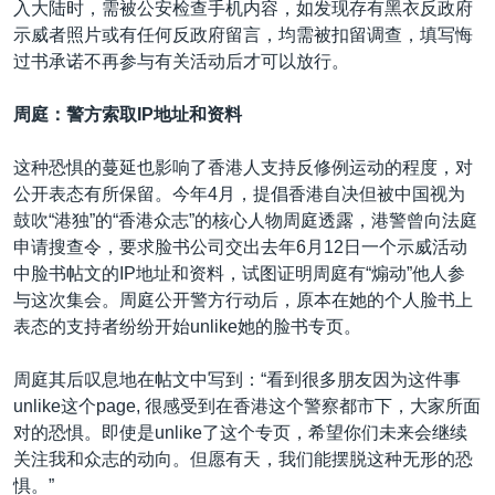
入大陆时，需被公安检查手机内容，如发现存有黑衣反政府
示威者照片或有任何反政府留言，均需被扣留调查，填写悔
过书承诺不再参与有关活动后才可以放行。
周庭：警方索取IP地址和资料
这种恐惧的蔓延也影响了香港人支持反修例运动的程度，对
公开表态有所保留。今年4月，提倡香港自决但被中国视为
鼓吹“港独”的“香港众志”的核心人物周庭透露，港警曾向法庭
申请搜查令，要求脸书公司交出去年6月12日一个示威活动
中脸书帖文的IP地址和资料，试图证明周庭有“煽动”他人参
与这次集会。周庭公开警方行动后，原本在她的个人脸书上
表态的支持者纷纷开始unlike她的脸书专页。
周庭其后叹息地在帖文中写到：“看到很多朋友因为这件事
unlike这个page, 很感受到在香港这个警察都市下，大家所面
对的恐惧。即使是unlike了这个专页，希望你们未来会继续
关注我和众志的动向。但愿有天，我们能摆脱这种无形的恐
惧。”