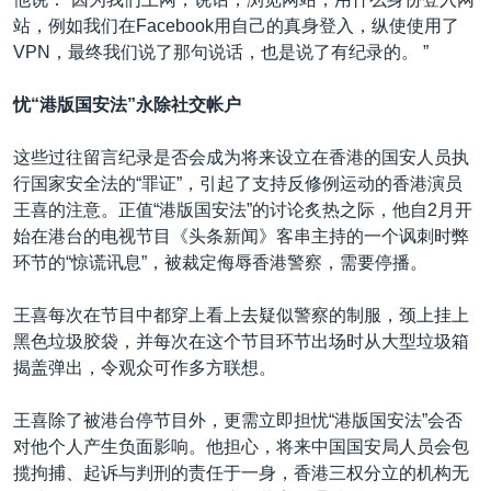
站，例如我们在Facebook用自己的真身登入，纵使使用了
VPN，最终我们说了那句说话，也是说了有纪录的。 ”
忧“港版国安法”永除社交帐户
这些过往留言纪录是否会成为将来设立在香港的国安人员执
行国家安全法的“罪证”，引起了支持反修例运动的香港演员
王喜的注意。正值“港版国安法”的讨论炙热之际，他自2月开
始在港台的电视节目《头条新闻》客串主持的一个讽刺时弊
环节的“惊谎讯息”，被裁定侮辱香港警察，需要停播。
王喜每次在节目中都穿上看上去疑似警察的制服，颈上挂上
黑色垃圾胶袋，并每次在这个节目环节出场时从大型垃圾箱
揭盖弹出，令观众可作多方联想。
王喜除了被港台停节目外，更需立即担忧“港版国安法”会否
对他个人产生负面影响。他担心，将来中国国安局人员会包
揽拘捕、起诉与判刑的责任于一身，香港三权分立的机构无