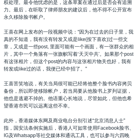
权处理。最令他忧虑的是，这条草案在通过后是否会有追溯
力。最后，在听取了律师朋友的建议后，他不得不公开宣布
永久移除脸书帐户。
王喜在网上发布的一段视频中说：“因为在过去的日子里，我
真的不知道，我有没有转发又或是like(按下喜欢)过一些文
章，又或是一些post, 里面可能有一个画面，有一张群众的相
片，其中一个角落有一张旗帜写着‘天灭中共'。如果那个post
有这张相片，但这个post的内容与这张相片物关也好，我有
转发或like过的话，我便已经中招了。”
王喜苦笑地说，有关当局很可能已经将他整个脸书内容拷贝
备份，所以即使移除帐户，若当局要从他脸书上罗列证据，
他也是逃避不掉的。他语重心长地说，尽管如此，但他也希
望香港市民可以远离这些不幸。
此外，香港媒体东网及商业电台分别引述“北京消息人士”
指，国安法条例实施后，香港人可如常使用Facebook脸书、
IG及Whatsapp等社交媒体和通讯工具，也可以参与六四晚