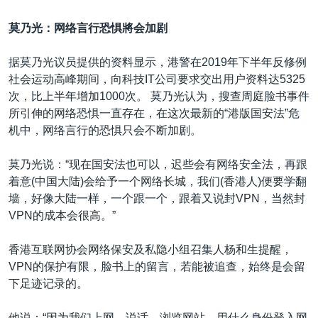
莫乃光：网络言行恐惧將会加剧
据莫乃光议员提供的资料显示，港警在2019年下半年反修例
社会运动高峰期间，向科技IT公司要求交出用户资料达5325
次，比上半年增加1000次。 莫乃光认为，搜查周庭脸书事件
所引伸的网络恐惧一直存在，在这次最新的“港版国安法”危
机中，网络言行的恐惧只会不断加剧。
莫乃光说：“现在国安法也可以，迟些会有网络安全法，再跟
着意(中国大陆)会给予一个网络长城，我们(香港人)便要学翻
墙，好像大陆一样，一个跟一个，跟着又说封VPN，当然封
VPN的成本会很高。”
香港互联网协会网络保安及私隐小组召集人杨和生提醒，
VPN的保护有限，脸书上的留言，若能被追查，始终是会留
下足迹记录的。
他说：“因为我们上网，说话，浏览网站，用什么身份登入网