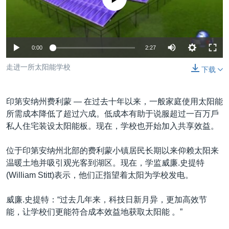
VOA视频
欧洲
科教·文娱·体健
白宫要闻
转
到
VOA今日焦点
非洲
军事
国会报道
检
中文广播
美洲
劳工
美中关系
索
0:00
2:27
全球议题
环境
美国建国250周年
走进一所太阳能学校
关注我们
下载
埃博拉疫情
美国之音专访
印第安纳州费利蒙 —
在过去十年以来，一般家庭使用太阳能
所需成本降低了超过六成。低成本有助于说服超过一百万戶
重要讲话与声明
私人住宅装设太阳能板。现在，学校也开始加入共享效益。
台海两岸关系
其他语言网站
位于印第安纳州北部的费利蒙小镇居民长期以来仰赖太阳来
南中国海争端
温暖土地并吸引观光客到湖区。现在，学监威廉.史提特
关注西藏
(William Stitt)表示，他们正指望着太阳为学校发电。
关注新疆
威廉.史提特：“过去几年来，科技日新月异，更加高效节
GEN Z 看美国
能，让学校们更能符合成本效益地获取太阳能 。”