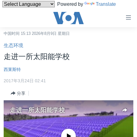
Powered by
Translate
无
障
碍
中国时间 15:13 2026年8月9日 星期日
主页
链
生态环境
接
美国
走进一所太阳能学校
跳
中国
转
西莱斯特
台湾
到
2017年3月24日 02:41
内
港澳
容
分享
国际
跳
转
分类新闻
最新国际新闻
走进一所太阳能学校
到
美中关系
印太
经济·金融·贸易
导
航
热点专题
中东
人权·法律·宗教
跳
没有媒体可用资源