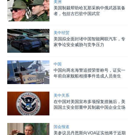
美洲
美国制裁帮助哈瓦那采购中俄武器装备
者，包括古巴驻中国武官
美中经贸
美国拟全面封堵中国智能网联汽车，专
家争论安全威胁与竞争压力
中国
中国向两名海警追授荣誉称号，证实一
年前自家舰船相撞事件造成人员丧生
美中关系
在中国对美国宣布多项报复措施后，美
国国土安全部重申其制裁中国企业立场
国会报道
美参议员丹恩斯向VOA证实他将于近期