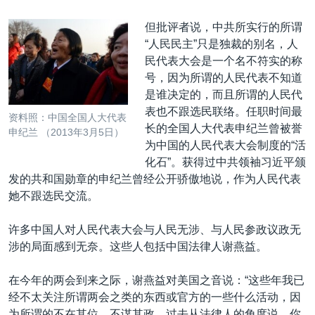
但批评者说，中共所实行的所谓
“人民民主”只是独裁的别名，人
民代表大会是一个名不符实的称
号，因为所谓的人民代表不知道
是谁决定的，而且所谓的人民代
表也不跟选民联络。任职时间最
资料照：中国全国人大代表
长的全国人大代表申纪兰曾被誉
申纪兰 （2013年3月5日）
为中国的人民代表大会制度的“活
化石”。获得过中共领袖习近平颁
发的共和国勋章的申纪兰曾经公开骄傲地说，作为人民代表
她不跟选民交流。
许多中国人对人民代表大会与人民无涉、与人民参政议政无
涉的局面感到无奈。这些人包括中国法律人谢燕益。
在今年的两会到来之际，谢燕益对美国之音说：“这些年我已
经不太关注所谓两会之类的东西或官方的一些什么活动，因
为所谓的不在其位，不谋其政。过去从法律人的角度说，你