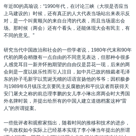
年近80的高瑜说：“1990年代，在讨论三峡（大坝是否应当
上马建设的）时候，还有真正的人大代表当场站出来表示反
对，是一个叫黄顺兴的来自台湾的代表，而且当场退出会
场。那时候（两会）还有个看头，还能体现大会有民主，有
不同的意见。”
研究当代中国政治和社会的一些学者说，1980年代末和90年
代初的两会稍微有一点自由的不同意见表达，但那种令很多
人感觉耳目一新并怀抱期望的自由仅是昙花一现，后来的两
会则是一度以娱乐性而引人注目，如中共已故的独裁者毛泽
东的孙子毛新宇以荒诞无稽的话语宣扬他的爷爷；因积极参
与1989年6月镇压北京要民主反腐败的和平抗议者而获得天
安门屠夫之称的前总理李鹏的女儿李小琳出席两会时大秀国
外名牌时装，并提出给所有的中国人建立道德档案这种“雷
人”的所谓提案。
一些批评者和观察家指出，随着时间的推移和技术的进步，
中共政权如今实际上已经基本实现了李小琳当年提出的所谓