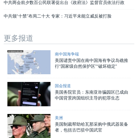
中共两会前夕数百公民联署促出台《政府法》监督官员依法行政
中共颁“十禁”布局二十大 专家：习近平未能立威反被打脸
更多报道
南中国海争端
美国谴责中国在南中国海有争议岛礁推
行“国家级自然保护区”“破坏稳定”
国会报道
美国务院官员：东南亚诈骗园区已成由
中国背景跨国组织主导的犯罪生态
美洲
美国制裁帮助哈瓦那采购中俄武器装备
者，包括古巴驻中国武官