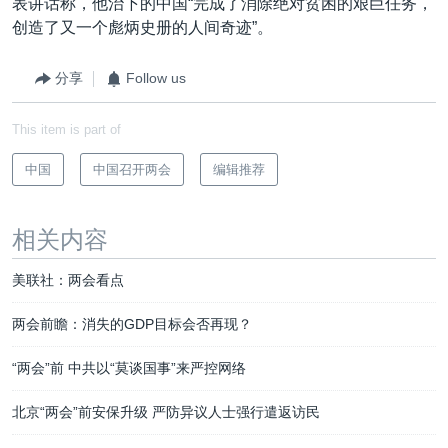
表讲话称，他治下的中国“完成了消除绝对贫困的艰巨任务，
创造了又一个彪炳史册的人间奇迹”。
分享
Follow us
This item is part of
中国
中国召开两会
编辑推荐
相关内容
美联社：两会看点
两会前瞻：消失的GDP目标会否再现？
“两会”前 中共以“莫谈国事”来严控网络
北京“两会”前安保升级 严防异议人士强行遣返访民