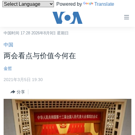
Powered by
Translate
无
障
碍
中国时间 17:28 2026年8月9日 星期日
主页
链
中国
接
美国
两会看点与价值今何在
跳
中国
转
金哲
台湾
到
2021年3月5日 19:30
内
港澳
容
分享
国际
跳
转
分类新闻
最新国际新闻
到
美中关系
印太
经济·金融·贸易
导
航
热点专题
中东
人权·法律·宗教
跳