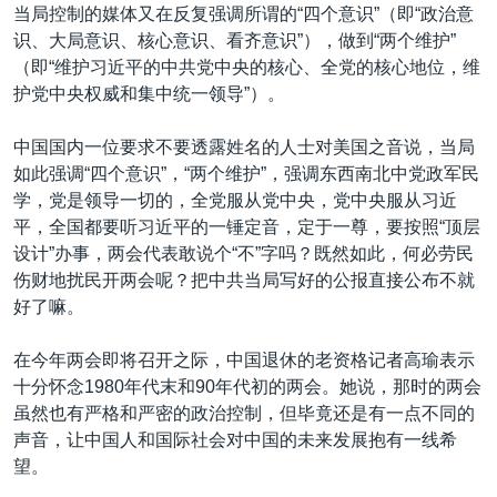
当局控制的媒体又在反复强调所谓的“四个意识”（即“政治意
识、大局意识、核心意识、看齐意识”），做到“两个维护”
（即“维护习近平的中共党中央的核心、全党的核心地位，维
护党中央权威和集中统一领导”）。
中国国内一位要求不要透露姓名的人士对美国之音说，当局
如此强调“四个意识”，“两个维护”，强调东西南北中党政军民
学，党是领导一切的，全党服从党中央，党中央服从习近
平，全国都要听习近平的一锤定音，定于一尊，要按照“顶层
设计”办事，两会代表敢说个“不”字吗？既然如此，何必劳民
伤财地扰民开两会呢？把中共当局写好的公报直接公布不就
好了嘛。
在今年两会即将召开之际，中国退休的老资格记者高瑜表示
十分怀念1980年代末和90年代初的两会。她说，那时的两会
虽然也有严格和严密的政治控制，但毕竟还是有一点不同的
声音，让中国人和国际社会对中国的未来发展抱有一线希
望。