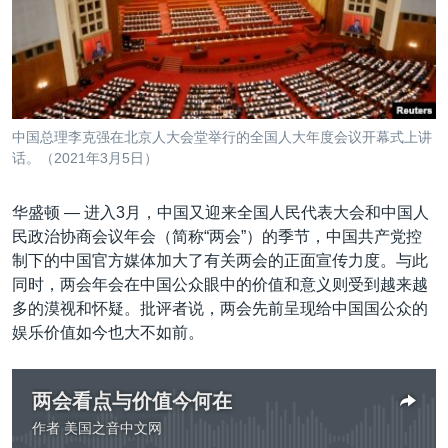
VOA视频
欧洲
科教·文娱·体健
白宫要闻
转
到
VOA今日焦点
非洲
军事
国会报道
检
中文广播
美洲
劳工
美中关系
索
全球议题
环境
美国建国250周年
关注我们
中国总理李克强在北京人大会堂举行的全国人大年度会议开幕式上讲
埃博拉疫情
话。（2021年3月5日）
美国之音专访
华盛顿 —
进入3月，中国又迎来全国人民代表大会和中国人
重要讲话与声明
民政治协商会议年会（简称“两会”）的季节，中国共产党控
台海两岸关系
制下的中国官方媒体加大了有关两会的正面宣传力度。与此
其他语言网站
同时，两会年会在中国公众眼中的价值和意义则受到越来越
南中国海争端
多的漠视和怀疑。批评者说，两会先前呈现给中国国公众的
关注西藏
娱乐价值如今也大不如前。
关注新疆
两会看点与价值今何在
GEN Z 看美国
作者
美国之音中文网
没有媒体可用资源