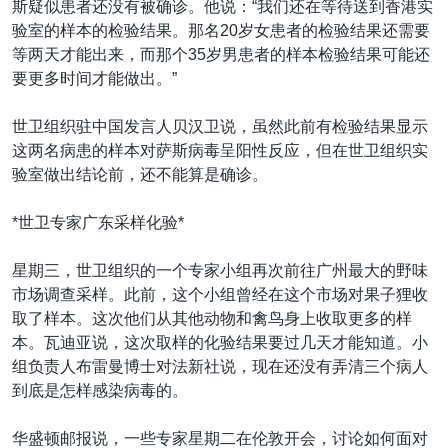
斯疑似患者还没有被确诊。他说：“我们还在等待送到香港实
VOA视频
欧洲
科教·文娱·体健
白宫要闻
转
验室的样本的检验结果。那名20岁女患者的检验结果还需要
到
VOA今日焦点
非洲
军事
国会报道
等两天才能出来，而那个35岁男患者的样本检验结果可能还
检
要更多时间才能做出。”
中文广播
美洲
劳工
美中关系
索
全球议题
环境
美国建国250周年
世卫组织驻中国发言人贝汉卫说，虽然此前有检验结果显示
关注我们
这两名病患的样本对萨斯病毒呈阳性反应，但在世卫组织实
埃博拉疫情
验室做出结论前，还不能算是确诊。
美国之音专访
*世卫专家广东采样化验*
重要讲话与声明
台海两岸关系
其他语言网站
星期三，世卫组织的一个专家小组再次前往广州最大的野味
市场调查采样。此前，这个小组曾经在这个市场对果子狸收
南中国海争端
取了样本。这次他们从其他动物和禽鸟身上收取更多的样
关注西藏
本。瓦迪亚说，这次取样的化验结果要过几天才能知道。小
组负责人布雷曼博士对法新社说，现在还没有弄清三个病人
关注新疆
到底是怎样感染病毒的。
GEN Z 看美国
华盛顿邮报说，一些专家星期二在伦敦开会，讨论如何面对