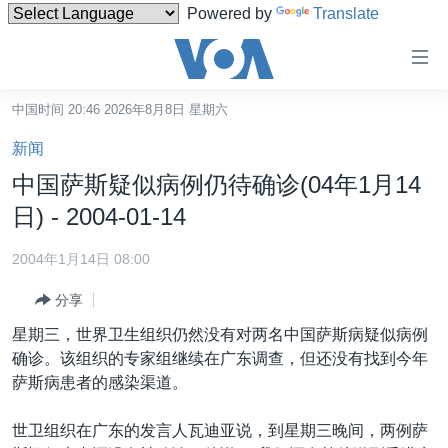
Powered by
Translate
无
障
碍
中国时间 20:46 2026年8月8日 星期六
主页
链
新闻
接
美国
中国萨斯疑似病例仍待确诊(04年1月14
跳
中国
日) - 2004-01-14
转
台湾
到
2004年1月14日 08:00
内
港澳
容
分享
国际
跳
星期三，世界卫生组织仍然没有对两名中国萨斯病疑似病例
转
分类新闻
最新国际新闻
确诊。该组织的专家组继续在广东调查，但还没有找到今年
到
萨斯病患者的感染渠道。
美中关系
印太
经济·金融·贸易
导
航
热点专题
中东
人权·法律·宗教
世卫组织在广东的发言人瓦迪亚说，到星期三晚间，两例萨
跳