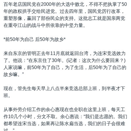
百年老店国民党在2000年的大选中败北，不得不把执掌了50
年的政权拱手交给民进党。过去四年里，国民党厉行改革，
重塑形像，赢回了部份民众的支持。这批志工就是国亲两党
在重夺江山的战斗中所依靠的中坚力量。
*前50年为自己 后50年为故乡*
来自东京的管明正去年11月底就返回台湾，为连宋竞选效力
了。他说：“在东京住了30年。(记者：这次为什么要回来？)
人家说嘛，前50年为了自己，为了生活，后50年为了自己的
故乡嘛。”
现在，管先生每天早上八点半来竞选总部上班，到半夜才下
班。
从事外劳介绍工作的余心惠现在也全职在这里上班，每天工
作10几个小时，分文不取。余心惠说：“我们是志愿的。我们
都希望连宋当选，如果再让陈水扁当选，我们的日子会很难
过。”