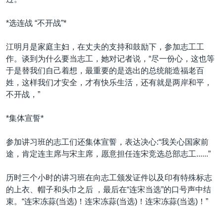
*选连战 “不开战”*
江明月是家庭主妇，在丈夫的支持和鼓励下，参加志工工
作。谈到为什么要当志工，她对记者说，“尽一份心，这也等
于是替我们自己着想，最重要的是选出的总统能造福老百
姓，这样我们才安全，才有快乐生活，还有就是两岸和平，
不开战，”
*集体宣誓*
参加讲习班的志工们还集体宣誓，表达决心:“我关心国家前
途，肯定连主席与宋主席，愿意担任连宋竞选总部志工......”
历时三个小时的讲习班在向志工颁发证件以及印有特殊标志
的上衣、帽子和头巾之后 ，最后在“连宋当选”的口号声中结
束。“连宋冻蒜(当选)！连宋冻蒜(当选)！连宋冻蒜(当选)！”