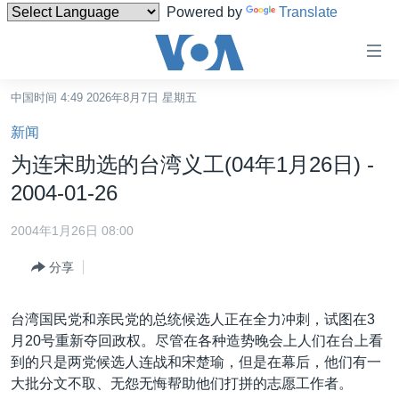
Powered by
Translate
无
障
碍
中国时间 4:49 2026年8月7日 星期五
主页
链
新闻
接
美国
为连宋助选的台湾义工(04年1月26日) -
跳
中国
2004-01-26
转
台湾
到
2004年1月26日 08:00
内
港澳
容
分享
国际
跳
转
分类新闻
最新国际新闻
台湾国民党和亲民党的总统候选人正在全力冲刺，试图在3
到
月20号重新夺回政权。尽管在各种造势晚会上人们在台上看
美中关系
印太
经济·金融·贸易
导
到的只是两党候选人连战和宋楚瑜，但是在幕后，他们有一
航
热点专题
中东
人权·法律·宗教
大批分文不取、无怨无悔帮助他们打拼的志愿工作者。
跳