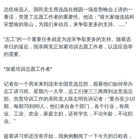
VOA视频
欧洲
科教·文娱·体健
白宫要闻
转
总统候选人、国民党主席连战在桃园一场造势晚会上讲的一
到
VOA今日焦点
非洲
军事
国会报道
番话，突显了志愿工作者的重要性。他说：“请大家做连战和
检
宋楚瑜的靠山，为我们来动员，来争取更多的支持。......”
中文广播
美洲
劳工
美中关系
索
全球议题
环境
美国建国250周年
“志工”的一个重要任务就是为连宋争取更多的支持。随着选
关注我们
举日的逼近，国亲两党正加紧培训志愿工作者，以适应选举
埃博拉疫情
的需要。
美国之音专访
*加紧培训志愿工作者*
重要讲话与声明
台海两岸关系
其他语言网站
记者在一个周末来到连宋全国竞选总部，观看他们如何举办
志工讲习班。星期六一大早，志工们便三三两两到达竞选总
南中国海争端
部。负责培训工作的亲民党人陈志明告诉记者：“要办至少10
关注西藏
期，每期70到80人，他们来自各个部门，各个行业，有商
业、工业、农业，家庭主妇，还有学生，不论年龄，不论职
关注新疆
业。”
GEN Z 看美国
趁着讲习班还没有开始，我匆匆翻阅了一下今天的日程表，