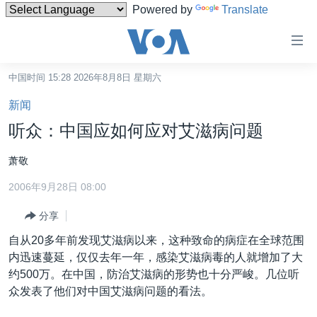
Powered by
Translate
无
障
碍
中国时间 15:28 2026年8月8日 星期六
主页
链
新闻
接
美国
听众：中国应如何应对艾滋病问题
跳
中国
转
萧敬
台湾
到
2006年9月28日 08:00
内
港澳
容
分享
国际
跳
自从20多年前发现艾滋病以来，这种致命的病症在全球范围
转
分类新闻
最新国际新闻
内迅速蔓延，仅仅去年一年，感染艾滋病毒的人就增加了大
到
美中关系
印太
经济·金融·贸易
约500万。在中国，防治艾滋病的形势也十分严峻。几位听
导
众发表了他们对中国艾滋病问题的看法。
航
热点专题
中东
人权·法律·宗教
跳