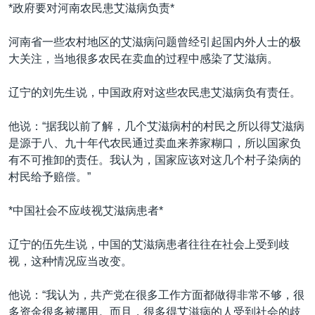
VOA视频
欧洲
科教·文娱·体健
白宫要闻
*政府要对河南农民患艾滋病负责*
转
到
VOA今日焦点
非洲
军事
国会报道
河南省一些农村地区的艾滋病问题曾经引起国内外人士的极
检
中文广播
美洲
劳工
美中关系
大关注，当地很多农民在卖血的过程中感染了艾滋病。
索
全球议题
环境
美国建国250周年
辽宁的刘先生说，中国政府对这些农民患艾滋病负有责任。
关注我们
埃博拉疫情
他说：“据我以前了解，几个艾滋病村的村民之所以得艾滋病
美国之音专访
是源于八、九十年代农民通过卖血来养家糊口，所以国家负
重要讲话与声明
有不可推卸的责任。我认为，国家应该对这几个村子染病的
村民给予赔偿。”
台海两岸关系
其他语言网站
南中国海争端
*中国社会不应歧视艾滋病患者*
关注西藏
辽宁的伍先生说，中国的艾滋病患者往往在社会上受到歧
关注新疆
视，这种情况应当改变。
GEN Z 看美国
他说：“我认为，共产党在很多工作方面都做得非常不够，很
多资金很多被挪用。而且，很多得艾滋病的人受到社会的歧