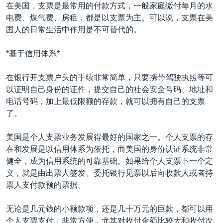
VOA视频
欧洲
科教·文娱·体健
白宫要闻
在美国，支票是最常用的付款方式，一般家庭缴付每月的水
转
电费、煤气费、房租，都是以支票为主。可以说，支票在美
到
VOA今日焦点
非洲
军事
国会报道
国人的日常生活中作用是不可替代的。
检
中文广播
美洲
劳工
美中关系
索
*基于信用体系*
全球议题
环境
美国建国250周年
关注我们
埃博拉疫情
在银行开支票户头的手续非常简单，只要携带驾驶执照等可
以证明自己身份的证件，提交自己的社会安全号码、地址和
美国之音专访
电话号码，加上最低限额的存款，就可以拥有自己的支票
重要讲话与声明
了。
台海两岸关系
其他语言网站
美国是个人支票业务发展得最好的国家之一。个人支票的存
南中国海争端
在和发展是以信用体系为依托，而美国的身份认证系统非常
健全，成为信用系统的可靠基础。如果给个人支票下一个定
关注西藏
义，就是由出票人签发、委托银行见票以后向收款人或者持
关注新疆
票人支付款额的票据。
GEN Z 看美国
无论是几元钱的小额款项，还是几十万元的巨款，都可以用
个人支票支付，非常方便，尤其对收付金额比较大和收付次