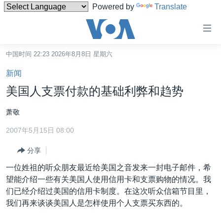
Powered by
Translate
无
障
碍
中国时间 22:23 2026年8月8日 星期六
主页
链
新闻
接
美国
美国人支票付款的基础利弊和趋势
跳
中国
转
萧敬
台湾
到
2007年5月15日 08:00
内
港澳
容
分享
国际
跳
一位姓祖的听众朋友最近给美国之音发来一封电子邮件，希
转
分类新闻
最新国际新闻
望能介绍一些有关美国人使用信用卡和支票购物的情况。我
到
美中关系
印太
经济·金融·贸易
们已经介绍过美国的信用卡制度。在这次听众信箱节目里，
导
我们再来谈谈美国人是怎样使用个人支票买东西的。
航
热点专题
中东
人权·法律·宗教
跳