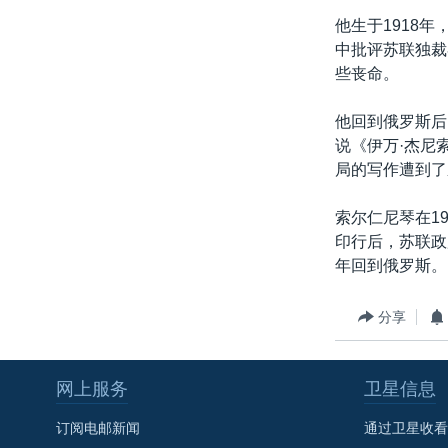
转
他生于1918
VOA今日焦点
非洲
军事
国会报道
到
中批评苏联独裁
检
中文广播
美洲
劳工
美中关系
些丧命。
索
全球议题
环境
美国建国250周年
他回到俄罗斯后
埃博拉疫情
说《伊万·杰尼
局的写作遭到了
美国之音专访
重要讲话与声明
索尔仁尼琴在1
印行后，苏联政
台海两岸关系
年回到俄罗斯。
南中国海争端
关注西藏
分享
关注新疆
网上服务
卫星信息
GEN Z 看美国
订阅电邮新闻
通过卫星收看