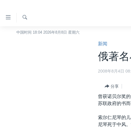
无
障
碍
检
中国时间 18:04 2026年8月8日 星期六
主页
索
链
新闻
美国
接
俄著名
中国
跳
转
台湾
2008年8月4日 08:
到
港澳
内
容
分享
国际
跳
曾获诺贝尔奖的
分类新闻
最新国际新闻
转
苏联政府的书而
到
美中关系
印太
经济·金融·贸易
导
索尔仁尼琴的儿
热点专题
中东
人权·法律·宗教
航
尼琴死于中风。
跳
VOA视频
欧洲
科教·文娱·体健
白宫要闻