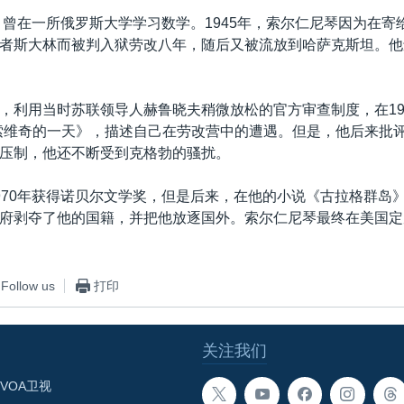
年，曾在一所俄罗斯大学学习数学。1945年，索尔仁尼琴因为在寄
者斯大林而被判入狱劳改八年，随后又被流放到哈萨克斯坦。他
，利用当时苏联领导人赫鲁晓夫稍微放松的官方审查制度，在19
索维奇的一天》，描述自己在劳改营中的遭遇。但是，他后来批
压制，他还不断受到克格勃的骚扰。
970年获得诺贝尔文学奖，但是后来，在他的小说《古拉格群岛》1
府剥夺了他的国籍，并把他放逐国外。索尔仁尼琴最终在美国定居
Follow us
打印
关注我们
VOA卫视