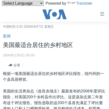
Powered by
Translate
无
障
碍
中国时间 5:02 2026年8月7日 星期五
主页
链
新闻
接
美国
美国最适合居住的乡村地区
跳
中国
转
2006年2月8日 08:00
台湾
到
分享
内
港澳
容
根据一项美国最适合居住的乡村地区评比报告，纽约州的一
国际
跳
个县高居榜首。
转
分类新闻
最新国际新闻
到
美国的生活类杂志《改良农场主》最新发布的2006年度评比
美中关系
印太
经济·金融·贸易
导
报告，对美国200个乡村县作出评比。这是该杂志第二年发
航
热点专题
中东
人权·法律·宗教
布这个评比报告。报告选取的这200个县首先满足了评比要
跳
求的人口和人口稠密度标准，然后根据生活成本、犯罪率、