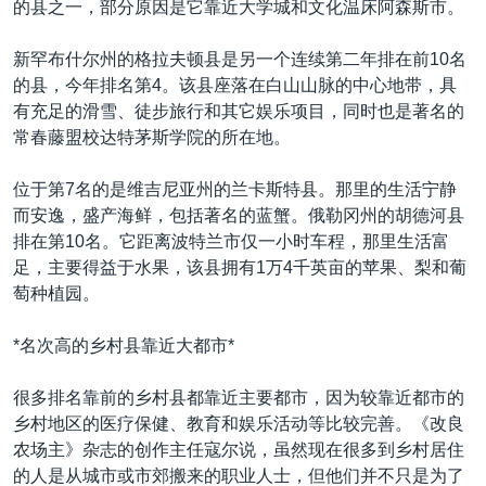
的县之一，部分原因是它靠近大学城和文化温床阿森斯市。
新罕布什尔州的格拉夫顿县是另一个连续第二年排在前10名
的县，今年排名第4。该县座落在白山山脉的中心地带，具
有充足的滑雪、徒步旅行和其它娱乐项目，同时也是著名的
常春藤盟校达特茅斯学院的所在地。
位于第7名的是维吉尼亚州的兰卡斯特县。那里的生活宁静
而安逸，盛产海鲜，包括著名的蓝蟹。俄勒冈州的胡德河县
排在第10名。它距离波特兰市仅一小时车程，那里生活富
足，主要得益于水果，该县拥有1万4千英亩的苹果、梨和葡
萄种植园。
*名次高的乡村县靠近大都市*
很多排名靠前的乡村县都靠近主要都市，因为较靠近都市的
乡村地区的医疗保健、教育和娱乐活动等比较完善。《改良
农场主》杂志的创作主任寇尔说，虽然现在很多到乡村居住
的人是从城市或市郊搬来的职业人士，但他们并不只是为了