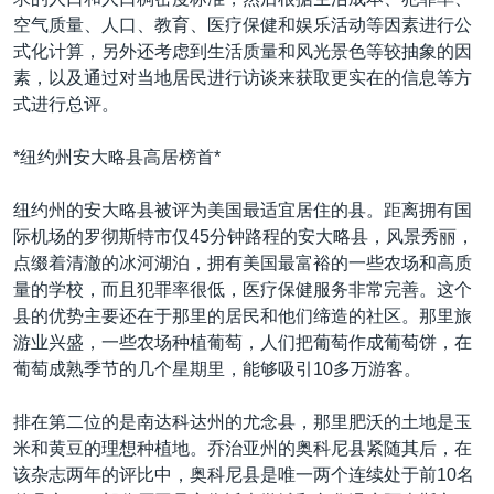
VOA视频
欧洲
科教·文娱·体健
白宫要闻
转
空气质量、人口、教育、医疗保健和娱乐活动等因素进行公
到
VOA今日焦点
非洲
军事
国会报道
式化计算，另外还考虑到生活质量和风光景色等较抽象的因
检
素，以及通过对当地居民进行访谈来获取更实在的信息等方
中文广播
美洲
劳工
美中关系
索
式进行总评。
全球议题
环境
美国建国250周年
关注我们
*纽约州安大略县高居榜首*
埃博拉疫情
美国之音专访
纽约州的安大略县被评为美国最适宜居住的县。距离拥有国
际机场的罗彻斯特市仅45分钟路程的安大略县，风景秀丽，
重要讲话与声明
点缀着清澈的冰河湖泊，拥有美国最富裕的一些农场和高质
台海两岸关系
量的学校，而且犯罪率很低，医疗保健服务非常完善。这个
其他语言网站
县的优势主要还在于那里的居民和他们缔造的社区。那里旅
南中国海争端
游业兴盛，一些农场种植葡萄，人们把葡萄作成葡萄饼，在
关注西藏
葡萄成熟季节的几个星期里，能够吸引10多万游客。
关注新疆
排在第二位的是南达科达州的尤念县，那里肥沃的土地是玉
GEN Z 看美国
米和黄豆的理想种植地。乔治亚州的奥科尼县紧随其后，在
该杂志两年的评比中，奥科尼县是唯一两个连续处于前10名