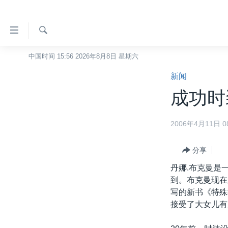
无
障
碍
检
中国时间 15:56 2026年8月8日 星期六
主页
索
链
新闻
美国
接
成功时
中国
跳
转
台湾
2006年4月11日 08
到
港澳
内
容
分享
国际
跳
丹娜.布克曼是
分类新闻
最新国际新闻
转
到。布克曼现在
到
美中关系
印太
经济·金融·贸易
写的新书《特殊
导
接受了大女儿有
热点专题
中东
人权·法律·宗教
航
跳
VOA视频
欧洲
科教·文娱·体健
白宫要闻