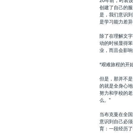
20年前，时装
转
创建了自己的服
VOA今日焦点
非洲
军事
国会报道
到
是，我们意识到
检
中文广播
美洲
劳工
美中关系
是学习能力差异
索
全球议题
环境
美国建国250周年
除了在理解文字
埃博拉疫情
动的时候显得笨
业，而且会影响
美国之音专访
重要讲话与声明
*艰难旅程的开始
台海两岸关系
但是，那并不是
南中国海争端
的就是全身心地
努力和学校的老
关注西藏
么。”
关注新疆
当布克曼在全国
GEN Z 看美国
意识到自己必须
育：一段经历了