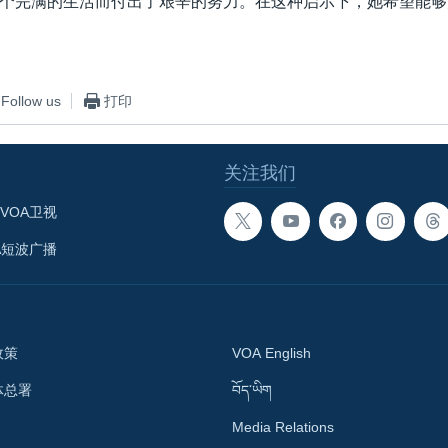
个完满的生活而付出了艰辛的努力。在这种启示下，她希望能够
Follow us
打印
关注我们
VOA卫视
A短波广播
政策
VOA English
体总署
བོད་ཡིག
Media Relations