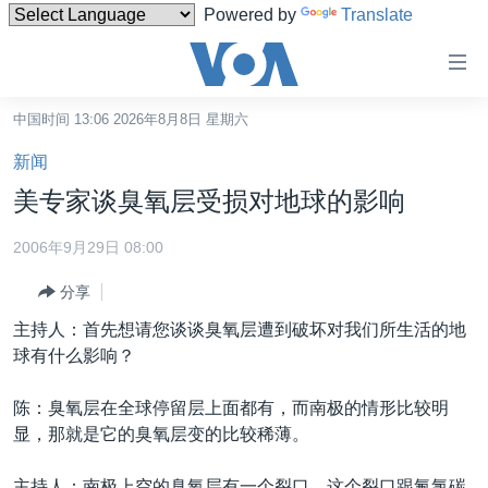
Powered by
Translate
无
障
碍
中国时间 13:06 2026年8月8日 星期六
主页
链
新闻
接
美国
美专家谈臭氧层受损对地球的影响
跳
中国
转
2006年9月29日 08:00
台湾
到
分享
内
港澳
容
主持人：首先想请您谈谈臭氧层遭到破坏对我们所生活的地
国际
跳
球有什么影响？
转
分类新闻
最新国际新闻
到
陈：臭氧层在全球停留层上面都有，而南极的情形比较明
美中关系
印太
经济·金融·贸易
导
显，那就是它的臭氧层变的比较稀薄。
航
热点专题
中东
人权·法律·宗教
跳
主持人：南极上空的臭氧层有一个裂口，这个裂口跟氟氯碳