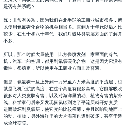
VOA视频
欧洲
科教·文娱·体健
白宫要闻
转
是否有关系呢？
到
VOA今日焦点
非洲
军事
国会报道
检
陈：非常有关系，因为我们在北半球的工商业城市很多，所
中文广播
美洲
劳工
美中关系
索
以使用氟氯碳化合物的机会相当多。直到九十年代以后才比
全球议题
环境
美国建国250周年
较少，在七十和八十年代，我们对破坏臭氧层方面的了解并
关注我们
不多。
埃博拉疫情
美国之音专访
所以，那个时候大量使用，比方像喷发剂，家里面的冷气
机，汽车上的空调，都用到氟氯碳化合物，这是因为它没有
重要讲话与声明
毒性，很稳定，所以使用在工商业方面非常普遍。
台海两岸关系
其他语言网站
但是，氟氯碳一旦上升到一万米至六万米高度的平流层，也
南中国海争端
就是飞机飞航的高度，在这个高度有很多臭氧，它能够吸收
关注西藏
很多对人类皮肤有害，以及对海洋里的动、植物有害的紫外
线。科学家们后来又发现氟氯碳到达了平流层就开始变质，
关注新疆
进而破坏到臭氧层，使它变的比较稀薄，并且影响到地面上
GEN Z 看美国
的动、植物，另外海洋里的大片海藻也遭到破坏，甚至于造
成全球变暖。