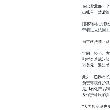
转
在巴黎北部一个
VOA今日焦点
非洲
军事
国会报道
到
出账单，然后给
检
中文广播
美洲
劳工
美中关系
索
顾客诺格雷拒绝
全球议题
环境
美国建国250周年
带着过去法国主
埃博拉疫情
当市政法禁止商
美国之音专访
重要讲话与声明
牢固、轻巧、方
那样会造成污染
台海两岸关系
万美元；通过焚
南中国海争端
此外，巴黎市长
关注西藏
负责环境保护及
关注新疆
是用石化产品制
及保护环境的责
GEN Z 看美国
*大零售商率先 