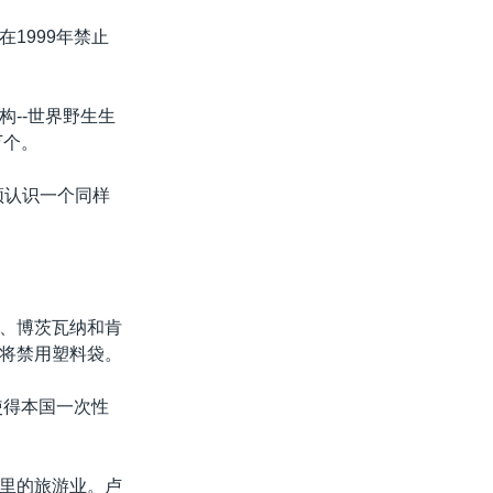
1999年禁止
--世界野生生
万个。
须认识一个同样
、博茨瓦纳和肯
将禁用塑料袋。
使得本国一次性
里的旅游业。卢