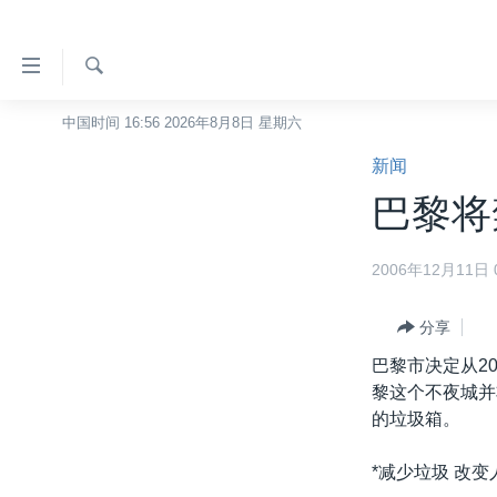
无
障
碍
检
中国时间 16:56 2026年8月8日 星期六
主页
索
链
新闻
美国
接
巴黎将
中国
跳
转
台湾
2006年12月11日 0
到
港澳
内
容
分享
国际
跳
巴黎市决定从2
分类新闻
最新国际新闻
转
黎这个不夜城并
到
美中关系
印太
经济·金融·贸易
的垃圾箱。
导
热点专题
中东
人权·法律·宗教
航
*减少垃圾 改变
跳
VOA视频
欧洲
科教·文娱·体健
白宫要闻