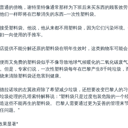
普通的傍晚，谢特里特像通常那样为下班后来买东西的顾客效劳
他们一样即将在巴黎消失的东西--一次性塑料袋。
接受塑料袋。他说，他从来都不用塑料袋，因为它们污染环境。
妇一向使用的手推车。
店提供不能分解还原的塑料袋在明年生效时，这类购物车可能会
便而又免费的塑料袋似乎不像导致地球气候暖化的二氧化碳废气
。但是，专家们说，一次性塑料袋每年在巴黎产生8千吨垃圾，
烧来清除塑料袋还危害到健康。
德拉诺埃的左翼政府除了希望减少垃圾，还想要改变巴黎人的习
垃圾处理的孔塔索特解释说：“塑料袋只是过度包装危险的一个
造这些不能再生的塑料袋。 巴黎人需要通过更为妥善的管理来
任问题。”
效果显著*