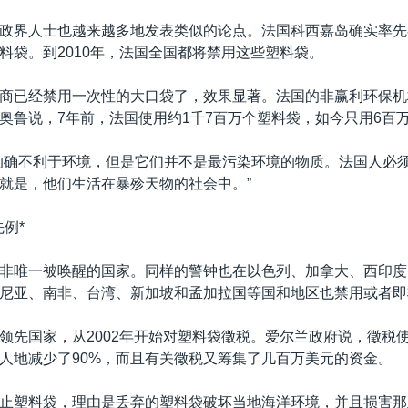
政界人士也越来越多地发表类似的论点。法国科西嘉岛确实率先在
料袋。到2010年，法国全国都将禁用这些塑料袋。
商已经禁用一次性的大口袋了，效果显著。法国的非赢利环保机构
奥鲁说，7年前，法国使用约1千7百万个塑料袋，如今只用6百
的确不利于环境，但是它们并不是最污染环境的物质。法国人必
就是，他们生活在暴殄天物的社会中。”
例*
非唯一被唤醒的国家。同样的警钟也在以色列、加拿大、西印度
尼亚、南非、台湾、新加坡和孟加拉国等国和地区也禁用或者即
领先国家，从2002年开始对塑料袋徵税。爱尔兰政府说，徵税
人地减少了90%，而且有关徵税又筹集了几百万美元的资金。
止塑料袋，理由是丢弃的塑料袋破坏当地海洋环境，并且损害那