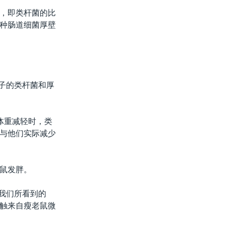
，即类杆菌的比
种肠道细菌厚壁
胖子的类杆菌和厚
体重减轻时，类
与他们实际减少
鼠发胖。
“我们所看到的
触来自瘦老鼠微