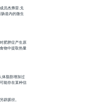
成员杰弗雷.戈
而肠道内的微生
对肥胖症产生原
食物中提取热量
人体脂肪增加过
可能存在某种信
另辟蹊径。