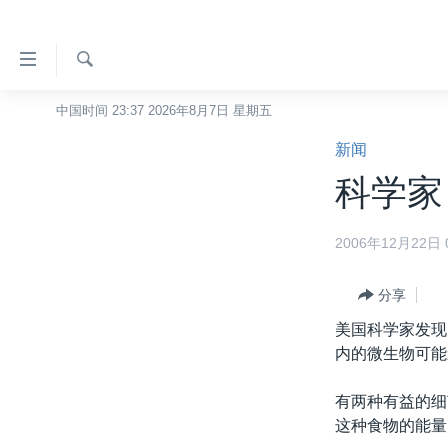
无
障
碍
检
中国时间 23:37 2026年8月7日 星期五
主页
索
链
新闻
美国
接
科学家
中国
跳
转
台湾
2006年12月22日 0
到
港澳
内
容
分享
国际
跳
美国科学家发现
分类新闻
最新国际新闻
转
内的微生物可能
到
美中关系
印太
经济·金融·贸易
导
有两种有益的细
热点专题
中东
人权·法律·宗教
航
这种食物的能量
跳
VOA视频
欧洲
科教·文娱·体健
白宫要闻