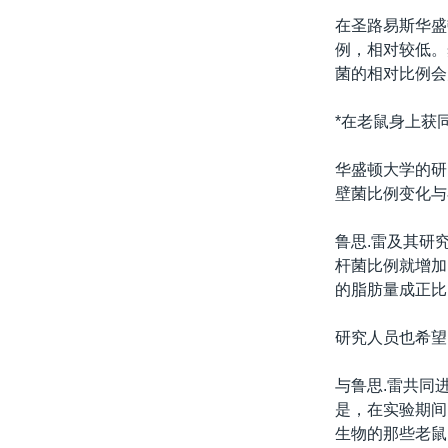
转
在圣路易斯华盛
VOA今日焦点
非洲
军事
国会报道
到
例，相对较低。
检
中文广播
美洲
劳工
美中关系
菌的相对比例会
索
全球议题
环境
美国建国250周年
*在老鼠身上获
埃博拉疫情
华盛顿大学的研
美国之音专访
壁菌比例变化与
重要讲话与声明
鲁思.雷及其研
台海两岸关系
杆菌比例就增加
南中国海争端
的脂肪量成正比
关注西藏
研究人员也希望
关注新疆
与鲁思.雷共同
GEN Z 看美国
是，在实验期间
生物的那些老鼠