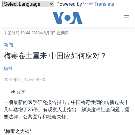
Powered by
Translate
无
障
碍
中国时间 16:44 2026年8月6日 星期四
主页
链
新闻
接
美国
梅毒卷土重来 中国应如何应对？
跳
中国
转
杨明
台湾
到
2007年1月14日 08:00
内
港澳
容
分享
国际
跳
一项最新的医学研究报告指出，中国梅毒性病的传播过去十
转
分类新闻
最新国际新闻
几年猛增了25倍。有观察人士指出，解决这种社会问题，需
到
美中关系
印太
经济·金融·贸易
要法律、公共医疗和社会关怀。
导
航
热点专题
中东
人权·法律·宗教
*梅毒之为祸*
跳