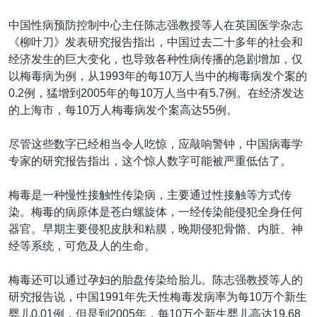
VOA视频
欧洲
科教·文娱·体健
白宫要闻
转
中国性病预防控制中心主任陈志强教授等人在英国医学杂志
到
VOA今日焦点
非洲
军事
国会报道
《柳叶刀》发表研究报告指出，中国过去二十多年的社会和
检
中文广播
美洲
劳工
美中关系
经济发生的巨大变化，也导致各种性病传播的急剧增加，仅
索
以梅毒病为例，从1993年的每10万人当中的梅毒病发个案的
全球议题
环境
美国建国250周年
0.2例，猛增到2005年的每10万人当中有5.7例。在经济发达
关注我们
埃博拉疫情
的上海市，每10万人梅毒病发个案高达55例。
美国之音专访
尽管这些数字已经相当令人吃惊，应敲响警钟，中国病毒学
重要讲话与声明
专家的研究报告指出，这个惊人数字可能被严重低估了。
台海两岸关系
其他语言网站
梅毒是一种慢性接触性传染病，主要通过性接触等方式传
南中国海争端
染。梅毒的病原体是苍白螺旋体，一经传染能侵犯全身任何
器官。早期主要侵犯皮肤和粘膜，晚期侵犯骨骼、内脏、神
关注西藏
经等系统，可危及人的生命。
关注新疆
梅毒还可以通过孕妇的胎盘传染给胎儿。陈志强教授等人的
GEN Z 看美国
研究报告说，中国1991年先天性梅毒发病率为每10万个新生
婴儿0.01例，但是到2005年，每10万个新生婴儿高达19.68