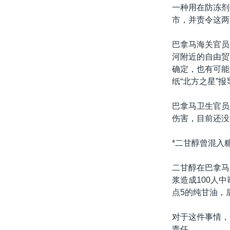
转
一种用在防冻剂
VOA今日焦点
非洲
军事
国会报道
到
市，并责令这两
检
中文广播
美洲
劳工
美中关系
索
巴拿马海关官员
全球议题
环境
美国建国250周年
河附近的自由贸
确定，也有可能
埃博拉疫情
纸“北方之星”
美国之音专访
巴拿马卫生官员
重要讲话与声明
伤害，目前还没
台海两岸关系
*二甘醇曾混入糖
南中国海争端
关注西藏
二甘醇在巴拿马
浆造成100人
关注新疆
点5的纯甘油，
GEN Z 看美国
对于这件事情，
责任。