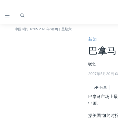
无
障
碍
检
中国时间 18:05 2026年8月8日 星期六
主页
索
链
新闻
美国
接
巴拿马
中国
跳
转
台湾
晓北
到
港澳
内
2007年5月20日 08
容
国际
跳
分类新闻
分享
最新国际新闻
转
到
巴拿马市场上最
美中关系
印太
经济·金融·贸易
导
中国。
热点专题
中东
人权·法律·宗教
航
跳
据美国“纽约时
VOA视频
欧洲
科教·文娱·体健
白宫要闻