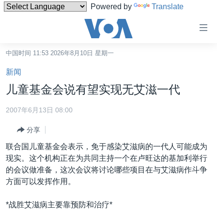
Powered by
Translate
无
障
碍
中国时间 11:53 2026年8月10日 星期一
主页
链
新闻
接
美国
儿童基金会说有望实现无艾滋一代
跳
中国
转
2007年6月13日 08:00
台湾
到
分享
内
港澳
容
联合国儿童基金会表示，免于感染艾滋病的一代人可能成为
国际
跳
现实。这个机构正在为共同主持一个在卢旺达的基加利举行
转
分类新闻
最新国际新闻
的会议做准备，这次会议将讨论哪些项目在与艾滋病作斗争
到
方面可以发挥作用。
美中关系
印太
经济·金融·贸易
导
航
热点专题
中东
人权·法律·宗教
*战胜艾滋病主要靠预防和治疗*
跳