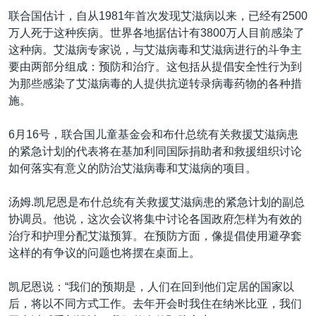
VOA视频
欧洲
科教·文娱·体健
白宫要闻
转
联合国估计，自从1981年首次发现艾滋病以来，已经有2500
到
VOA今日焦点
非洲
军事
国会报道
万人死于这种疾病。世界各地据估计有3800万人目前感染了
检
这种病。艾滋病专家说，与艾滋病毒和艾滋病进行的斗争主
中文广播
美洲
劳工
美中关系
索
要由两部分组成：预防和治疗。这包括从提倡安全性行为到
全球议题
环境
美国建国250周年
为那些感染了艾滋病毒的人提供抗逆转录病毒药物的各种措
关注我们
施。
埃博拉疫情
美国之音专访
6月16号，联合国儿童基金会和布什总统有关救援艾滋病患
的紧急计划的代表将在基加利同国际捐助者和救援组织讨论
重要讲话与声明
如何落实有意义的防治艾滋病毒和艾滋病的项目。
台海两岸关系
其他语言网站
汤姆.凯尼恩是布什总统有关救援艾滋病患的紧急计划的副总
南中国海争端
协调员。他说，这次会议将集中讨论各国政府怎样为有效的
关注西藏
治疗和护理分配艾滋预算。在预防方面，像提倡使用避孕套
这样的有争议的问题也将摆在桌面上。
关注新疆
GEN Z 看美国
凯尼恩说：“我们的预期是，人们在回到他们定居的国家以
后，将以不同方式工作。去年开会时我住在纳米比亚，我们