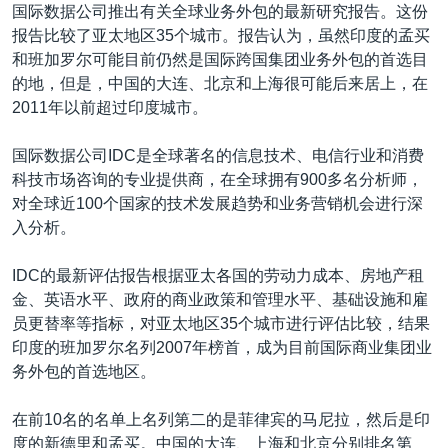
VOA视频
欧洲
科教·文娱·体健
白宫要闻
国际数据公司推出有关全球业务外包的最新研究报告。这份
转
报告比较了亚太地区35个城市。报告认为，虽然印度的孟买
到
VOA今日焦点
非洲
军事
国会报道
和班加罗尔可能目前仍然是国际跨国集团业务外包的首选目
检
中文广播
美洲
劳工
美中关系
的地，但是，中国的大连、北京和上海很可能后来居上，在
索
2011年以前超过印度城市。
全球议题
环境
美国建国250周年
关注我们
埃博拉疫情
国际数据公司IDC是全球著名的信息技术、电信行业和消费
科技市场咨询的专业提供商，在全球拥有900多名分析师，
美国之音专访
对全球近100个国家的技术发展趋势和业务营销机会进行深
重要讲话与声明
入分析。
台海两岸关系
其他语言网站
IDC的最新评估报告根据亚太各国的劳动力成本、房地产租
南中国海争端
金、英语水平、政府的商业政策和管理水平、基础设施和雇
员更替率等指标，对亚太地区35个城市进行评估比较，结果
关注西藏
印度的班加罗尔名列2007年榜首，成为目前国际商业集团业
关注新疆
务外包的首选地区。
GEN Z 看美国
在前10名的名单上名列第二的是菲律宾的马尼拉，然后是印
度的新德里和孟买。中国的大连、上海和北京分别排名第