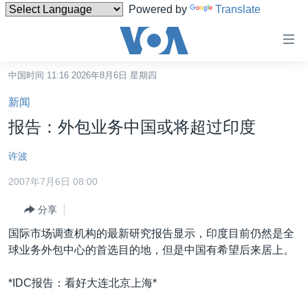
Powered by
Translate
无
障
碍
中国时间 11:16 2026年8月6日 星期四
主页
链
新闻
接
美国
报告：外包业务中国或将超过印度
跳
中国
转
许波
台湾
到
2007年7月6日 08:00
内
港澳
容
分享
国际
跳
国际市场调查机构的最新研究报告显示，印度目前仍然是全
转
分类新闻
最新国际新闻
球业务外包中心的首选目的地，但是中国有希望后来居上。
到
美中关系
印太
经济·金融·贸易
导
*IDC报告：看好大连北京上海*
航
热点专题
中东
人权·法律·宗教
跳