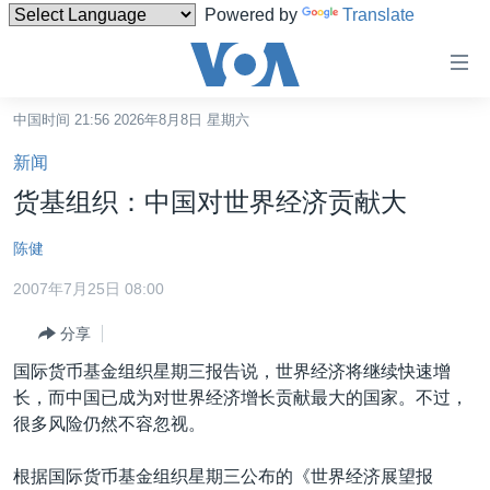
Powered by
Translate
无
障
碍
中国时间 21:56 2026年8月8日 星期六
主页
链
新闻
接
美国
货基组织：中国对世界经济贡献大
跳
中国
转
陈健
台湾
到
2007年7月25日 08:00
内
港澳
容
分享
国际
跳
国际货币基金组织星期三报告说，世界经济将继续快速增
转
分类新闻
最新国际新闻
长，而中国已成为对世界经济增长贡献最大的国家。不过，
到
美中关系
印太
经济·金融·贸易
很多风险仍然不容忽视。
导
航
热点专题
中东
人权·法律·宗教
根据国际货币基金组织星期三公布的《世界经济展望报
跳