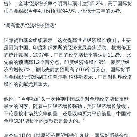
VOA视频
欧洲
科教·文娱·体健
白宫要闻
告》，全球经济增长率今明两年预计达到5.2%，高于国际货
转
币基金组织今年4月份预测的4.9%，但低于去年的5.4%。
到
VOA今日焦点
非洲
军事
国会报道
检
中文广播
美洲
劳工
美中关系
*调高世界经济增长预测*
索
全球议题
环境
美国建国250周年
国际货币基金组织表示，这次提高世界经济增长预测，主要
关注我们
埃博拉疫情
是因为中国、印度和俄罗斯的经济发展势头强劲。根据修正
的统计数据，2007年，中国的经济增长率将达到11.2%，比
美国之音专访
先前的预期高1.2个百分点。印度经济将增长9%，俄罗斯经
重要讲话与声明
济将增长7%，都比先前的预期高了0.6个百分点。国际货币
基金组织研究部副主任查尔斯.科林斯表示，中国对世界经济
台海两岸关系
其他语言网站
增长的贡献尤其重大。
南中国海争端
他说：“ 今年我们头一次预期中国成为对全球经济增长贡献
关注西藏
最大的国家。随着中国经济增长强劲，美国经济增长放缓，
关注新疆
不论是按市场兑换率衡量，还是以购买力平价衡量，中国对
全球GDP增长率的贡献都是最大的。”
GEN Z 看美国
与今年4月的《世界经济展望报告》相比，国际货币基金组