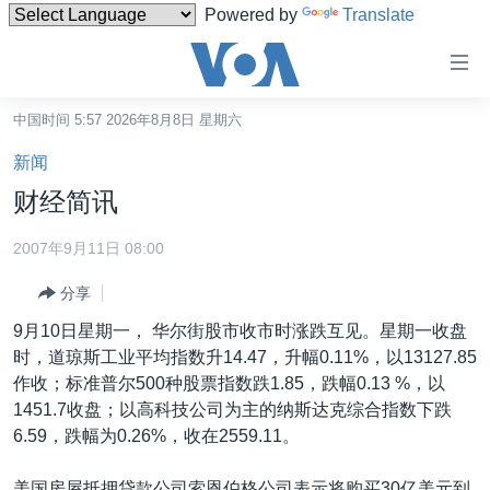
Powered by
Translate
无
障
碍
中国时间 5:57 2026年8月8日 星期六
主页
链
新闻
接
美国
财经简讯
跳
中国
转
2007年9月11日 08:00
台湾
到
分享
内
港澳
容
9月10日星期一， 华尔街股市收市时涨跌互见。星期一收盘
国际
跳
时，道琼斯工业平均指数升14.47，升幅0.11%，以13127.85
转
分类新闻
最新国际新闻
作收；标准普尔500种股票指数跌1.85，跌幅0.13 %，以
到
1451.7收盘；以高科技公司为主的纳斯达克综合指数下跌
美中关系
印太
经济·金融·贸易
导
6.59，跌幅为0.26%，收在2559.11。
航
热点专题
中东
人权·法律·宗教
跳
美国房屋抵押贷款公司索恩伯格公司表示将购买30亿美元到