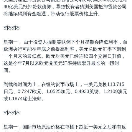
VOA视频
欧洲
科教·文娱·体健
白宫要闻
转
40亿美元抵押贷款债券，导致投资者猜测美国抵押贷款公司
到
VOA今日焦点
非洲
军事
国会报道
将继续得到资金融通，带动银行股票价格上升。
检
中文广播
美洲
劳工
美中关系
索
$$$$$$
全球议题
环境
美国建国250周年
关注我们
星期一， 由于投资人揣测美联储下个月星期会降低利率，而
埃博拉疫情
欧洲央行可能在年底之前提高利率，美元兑欧元汇率下滑到
美国之音专访
一个月来的最低点。欧元对美元已经连续四个交易日升值，
这是今年7月以来欧元兑美元汇率持续攀升最长的一段时
重要讲话与声明
间。
台海两岸关系
其他语言网站
到截稿时间为止，在纽约货币市场上，一美元兑换113.715
南中国海争端
日元、0.7247欧元、1.0525加元、0.4933英镑、1.2109澳元
关注西藏
或1.1874瑞士法郎。
关注新疆
$$$$$$
GEN Z 看美国
星期一，国际市场原油价格在每桶下跌近一美元之后稍有反