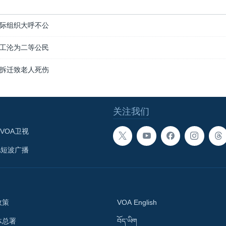
际组织大呼不公
工沦为二等公民
拆迁致老人死伤
关注我们
VOA卫视
A短波广播
政策
VOA English
体总署
བོད་ཡིག