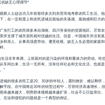
恶劣缺乏心理调节*
观察人士赵达功几年前曾经多次到东莞等地考察农民工生活。他
下，在一定程度上和农民进城后面临的失落感、孤独感和巨大的
广东打工的农民很多来自湖南、四川等省份的贫困地区。尽管农
荣并支撑了城市居民相对优越的生活。但是，中国城市并没有真
乡和亲人、从事高强度劳动、遭受歧视、缺乏人生必需的家庭和
样。
的生活非常单调。上班面对的是污染的环境和重体力的劳动。吃
从车间出来，生活一无所有。没有任何社会和文化生活。也就是
。”
进城的很多农民工是20、30岁的年轻人，遇到挫折，难以释怀
解手段。在中国将近30年的转型过程中，尽管经济高速增长，
悬殊越来越大，弱势群体规模越来越扩张，社会不公日益突出。
、压迫和侵犯的问题就是一个典型的例证。