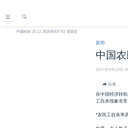
无
障
碍
检
中国时间 15:11 2026年8月7日 星期五
主页
索
链
新闻
美国
接
中国农
中国
跳
转
台湾
2007年9月19日 08
到
港澳
内
容
分享
国际
跳
在中国经济转轨
分类新闻
最新国际新闻
转
工自杀现象非常
到
美中关系
印太
经济·金融·贸易
导
*农民工自杀率
热点专题
中东
人权·法律·宗教
航
跳
VOA视频
欧洲
科教·文娱·体健
白宫要闻