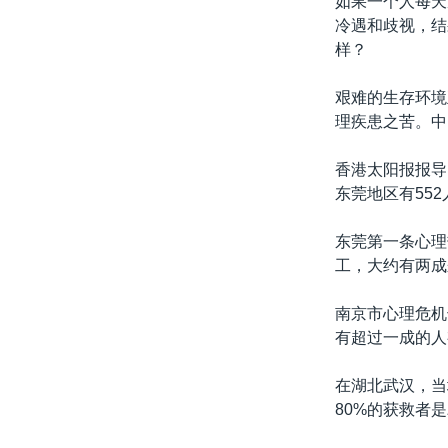
如果一个人每天
转
冷遇和歧视，结
VOA今日焦点
非洲
军事
国会报道
到
样？
检
中文广播
美洲
劳工
美中关系
索
艰难的生存环境
全球议题
环境
美国建国250周年
理疾患之苦。中
埃博拉疫情
香港太阳报报导
美国之音专访
东莞地区有55
重要讲话与声明
东莞第一条心理
台海两岸关系
工，大约有两成
南中国海争端
南京市心理危机
关注西藏
有超过一成的人
关注新疆
在湖北武汉，当
GEN Z 看美国
80%的获救者