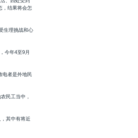
生活、四处受到
态，结果将会怎
饱受生理挑战和心
，今年4至9月
。
致电者是外地民
地农民工当中，
人，其中有将近