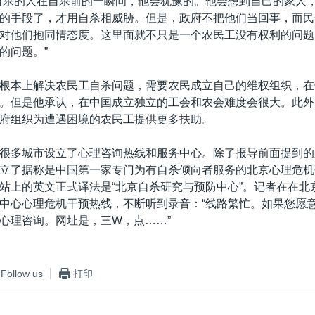
自杀的人在自杀前的一瞬间，他会犹豫的。他会想到自己的家人
的手段了，才用自杀相威胁。但是，政府不把他们当回事，而民
对他们抱同情态度。这里面就不只是一个农民工没有权利的问题
的问题。”
根本上解决农民工自杀问题，需要农民成立自己的维权组织，在
。但是他承认，在中国成立独立的工会和农会难度会很大。此外
府组织为遭遇困境的农民工提供更多扶助。
很多城市设立了心理咨询热线和服务中心。除了报导前面提到的
立了据称是中国第一家专门为有自杀倾向者服务的北京心理危机
站上的英文正式译法是“北京自杀研究与预防中心”。记者在在北
中心心理危机干预热线，不断听到录音：“线路繁忙。如果您愿
心理咨询。网址是，三W，点……”
Follow us
打印